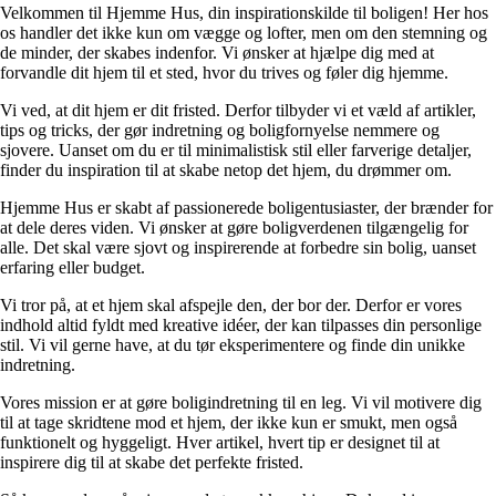
Velkommen til Hjemme Hus, din inspirationskilde til boligen! Her hos
os handler det ikke kun om vægge og lofter, men om den stemning og
de minder, der skabes indenfor. Vi ønsker at hjælpe dig med at
forvandle dit hjem til et sted, hvor du trives og føler dig hjemme.
Vi ved, at dit hjem er dit fristed. Derfor tilbyder vi et væld af artikler,
tips og tricks, der gør indretning og boligfornyelse nemmere og
sjovere. Uanset om du er til minimalistisk stil eller farverige detaljer,
finder du inspiration til at skabe netop det hjem, du drømmer om.
Hjemme Hus er skabt af passionerede boligentusiaster, der brænder for
at dele deres viden. Vi ønsker at gøre boligverdenen tilgængelig for
alle. Det skal være sjovt og inspirerende at forbedre sin bolig, uanset
erfaring eller budget.
Vi tror på, at et hjem skal afspejle den, der bor der. Derfor er vores
indhold altid fyldt med kreative idéer, der kan tilpasses din personlige
stil. Vi vil gerne have, at du tør eksperimentere og finde din unikke
indretning.
Vores mission er at gøre boligindretning til en leg. Vi vil motivere dig
til at tage skridtene mod et hjem, der ikke kun er smukt, men også
funktionelt og hyggeligt. Hver artikel, hvert tip er designet til at
inspirere dig til at skabe det perfekte fristed.