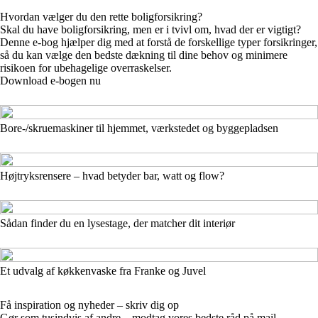
Hvordan vælger du den rette boligforsikring?
Skal du have boligforsikring, men er i tvivl om, hvad der er vigtigt?
Denne e-bog hjælper dig med at forstå de forskellige typer forsikringer,
så du kan vælge den bedste dækning til dine behov og minimere
risikoen for ubehagelige overraskelser.
Download e-bogen nu
Bore-/skruemaskiner til hjemmet, værkstedet og byggepladsen
Højtryksrensere – hvad betyder bar, watt og flow?
Sådan finder du en lysestage, der matcher dit interiør
Et udvalg af køkkenvaske fra Franke og Juvel
Få inspiration og nyheder – skriv dig op
Gør som tusindvis af andre – modtag vores bedste råd på mail.