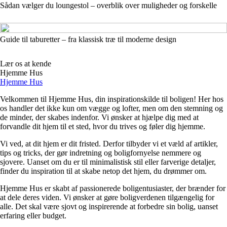
Sådan vælger du loungestol – overblik over muligheder og forskelle
Guide til taburetter – fra klassisk træ til moderne design
Lær os at kende
Hjemme Hus
Hjemme Hus
Velkommen til Hjemme Hus, din inspirationskilde til boligen! Her hos
os handler det ikke kun om vægge og lofter, men om den stemning og
de minder, der skabes indenfor. Vi ønsker at hjælpe dig med at
forvandle dit hjem til et sted, hvor du trives og føler dig hjemme.
Vi ved, at dit hjem er dit fristed. Derfor tilbyder vi et væld af artikler,
tips og tricks, der gør indretning og boligfornyelse nemmere og
sjovere. Uanset om du er til minimalistisk stil eller farverige detaljer,
finder du inspiration til at skabe netop det hjem, du drømmer om.
Hjemme Hus er skabt af passionerede boligentusiaster, der brænder for
at dele deres viden. Vi ønsker at gøre boligverdenen tilgængelig for
alle. Det skal være sjovt og inspirerende at forbedre sin bolig, uanset
erfaring eller budget.