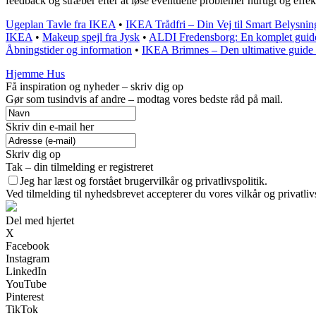
feedback og stræber efter at løse eventuelle problemer hurtigt og effekt
Ugeplan Tavle fra IKEA
•
IKEA Trådfri – Din Vej til Smart Belysnin
IKEA
•
Makeup spejl fra Jysk
•
ALDI Fredensborg: En komplet guide 
Åbningstider og information
•
IKEA Brimnes – Den ultimative guide t
Hjemme Hus
Få inspiration og nyheder – skriv dig op
Gør som tusindvis af andre – modtag vores bedste råd på mail.
Skriv din e-mail her
Skriv dig op
Tak – din tilmelding er registreret
Jeg har læst og forstået brugervilkår og privatlivspolitik.
Ved tilmelding til nyhedsbrevet accepterer du vores vilkår og privatliv
Del med hjertet
X
Facebook
Instagram
LinkedIn
YouTube
Pinterest
TikTok