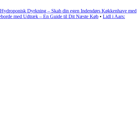
Hydroponisk Dyrkning – Skab din egen Indendørs Køkkenhave med
eborde med Udtræk – En Guide til Dit Næste Køb
•
Lidl i Aars: