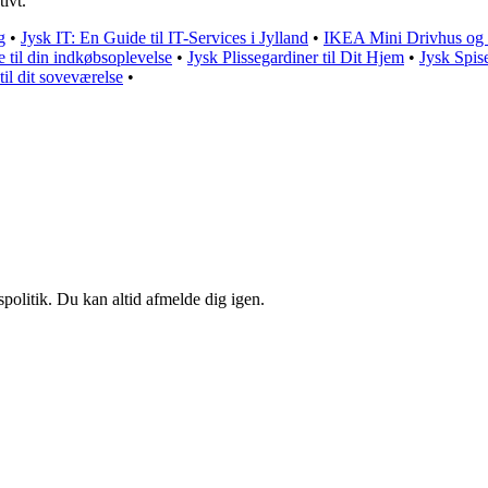
ivt.
g
•
Jysk IT: En Guide til IT-Services i Jylland
•
IKEA Mini Drivhus og 
til din indkøbsoplevelse
•
Jysk Plissegardiner til Dit Hjem
•
Jysk Spis
il dit soveværelse
•
spolitik. Du kan altid afmelde dig igen.