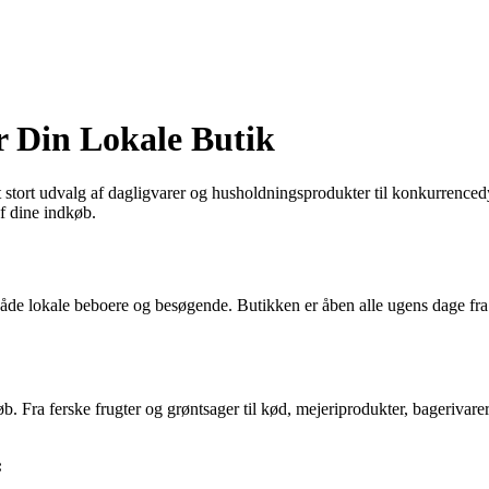
r Din Lokale Butik
 stort udvalg af dagligvarer og husholdningsprodukter til konkurrencedyg
f dine indkøb.
r både lokale beboere og besøgende. Butikken er åben alle ugens dage fra t
b. Fra ferske frugter og grøntsager til kød, mejeriprodukter, bagerivare
: