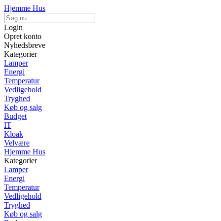
Hjemme Hus
Login
Opret konto
Nyhedsbreve
Kategorier
Lamper
Energi
Temperatur
Vedligehold
Tryghed
Køb og salg
Budget
IT
Kloak
Velvære
Hjemme Hus
Kategorier
Lamper
Energi
Temperatur
Vedligehold
Tryghed
Køb og salg