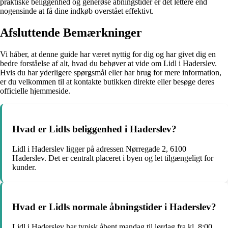
praktiske beliggenhed og generøse åbningstider er det lettere end
nogensinde at få dine indkøb overstået effektivt.
Afsluttende Bemærkninger
Vi håber, at denne guide har været nyttig for dig og har givet dig en
bedre forståelse af alt, hvad du behøver at vide om Lidl i Haderslev.
Hvis du har yderligere spørgsmål eller har brug for mere information,
er du velkommen til at kontakte butikken direkte eller besøge deres
officielle hjemmeside.
Hvad er Lidls beliggenhed i Haderslev?
Lidl i Haderslev ligger på adressen Nørregade 2, 6100
Haderslev. Det er centralt placeret i byen og let tilgængeligt for
kunder.
Hvad er Lidls normale åbningstider i Haderslev?
Lidl i Haderslev har typisk åbent mandag til lørdag fra kl. 8:00