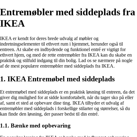
Entremøbler med siddeplads fra
IKEA
IKEA er kendt for deres brede udvalg af møbler og
indretningselementer til ethvert rum i hjemmet, herunder også til
entreen. At skabe en indbydende og funktionel entré er vigtigt for
ethvert hjem, og med de rette entremøbler fra IKEA kan du skabe en
praktisk og stilfuld indgang til din bolig. Lad os se nærmere på nogle
af de mest populære entremøbler med siddeplads fra IKEA.
1. IKEA Entremøbel med siddeplads
Et entremøbel med siddeplads er en praktisk løsning til entreen, da det
giver dig mulighed for at sidde komfortabelt, når du tager sko på eller
af, samt et sted at opbevare dine ting. IKEA tilbyder et udvalg af
entremøbler med siddeplads i forskellige stilarter og størrelser, så du
kan finde den løsning, der passer bedst til din entré.
1.1. Bænke med opbevaring