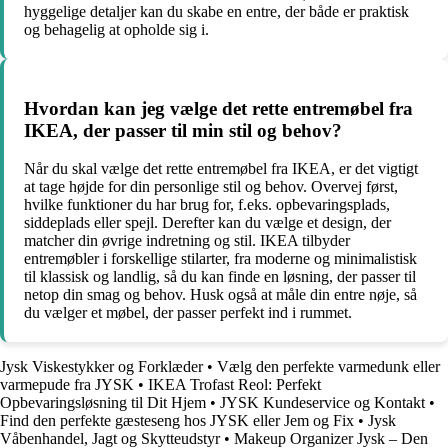
hyggelige detaljer kan du skabe en entre, der både er praktisk
og behagelig at opholde sig i.
Hvordan kan jeg vælge det rette entremøbel fra
IKEA, der passer til min stil og behov?
Når du skal vælge det rette entremøbel fra IKEA, er det vigtigt
at tage højde for din personlige stil og behov. Overvej først,
hvilke funktioner du har brug for, f.eks. opbevaringsplads,
siddeplads eller spejl. Derefter kan du vælge et design, der
matcher din øvrige indretning og stil. IKEA tilbyder
entremøbler i forskellige stilarter, fra moderne og minimalistisk
til klassisk og landlig, så du kan finde en løsning, der passer til
netop din smag og behov. Husk også at måle din entre nøje, så
du vælger et møbel, der passer perfekt ind i rummet.
Jysk Viskestykker og Forklæder
•
Vælg den perfekte varmedunk eller
varmepude fra JYSK
•
IKEA Trofast Reol: Perfekt
Opbevaringsløsning til Dit Hjem
•
JYSK Kundeservice og Kontakt
•
Find den perfekte gæsteseng hos JYSK eller Jem og Fix
•
Jysk
Våbenhandel, Jagt og Skytteudstyr
•
Makeup Organizer Jysk – Den