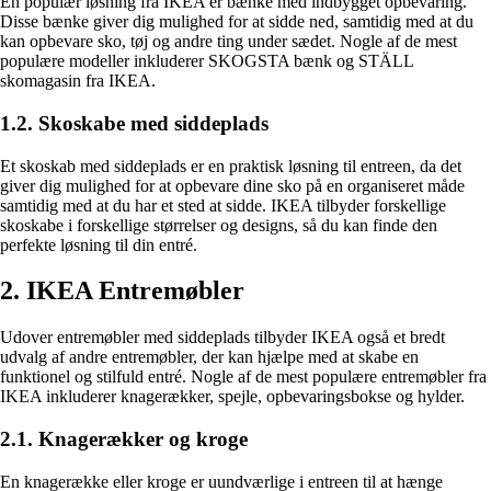
En populær løsning fra IKEA er bænke med indbygget opbevaring.
Disse bænke giver dig mulighed for at sidde ned, samtidig med at du
kan opbevare sko, tøj og andre ting under sædet. Nogle af de mest
populære modeller inkluderer SKOGSTA bænk og STÄLL
skomagasin fra IKEA.
1.2. Skoskabe med siddeplads
Et skoskab med siddeplads er en praktisk løsning til entreen, da det
giver dig mulighed for at opbevare dine sko på en organiseret måde
samtidig med at du har et sted at sidde. IKEA tilbyder forskellige
skoskabe i forskellige størrelser og designs, så du kan finde den
perfekte løsning til din entré.
2. IKEA Entremøbler
Udover entremøbler med siddeplads tilbyder IKEA også et bredt
udvalg af andre entremøbler, der kan hjælpe med at skabe en
funktionel og stilfuld entré. Nogle af de mest populære entremøbler fra
IKEA inkluderer knagerækker, spejle, opbevaringsbokse og hylder.
2.1. Knagerækker og kroge
En knagerække eller kroge er uundværlige i entreen til at hænge