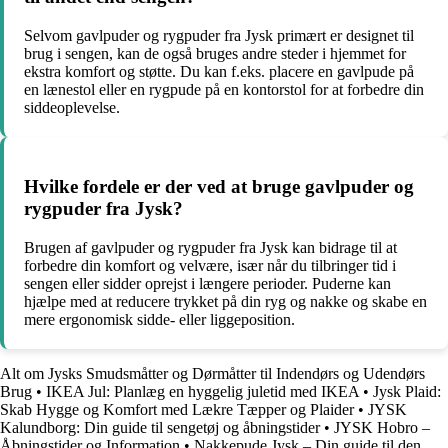
Selvom gavlpuder og rygpuder fra Jysk primært er designet til
brug i sengen, kan de også bruges andre steder i hjemmet for
ekstra komfort og støtte. Du kan f.eks. placere en gavlpude på
en lænestol eller en rygpude på en kontorstol for at forbedre din
siddeoplevelse.
Hvilke fordele er der ved at bruge gavlpuder og
rygpuder fra Jysk?
Brugen af gavlpuder og rygpuder fra Jysk kan bidrage til at
forbedre din komfort og velvære, især når du tilbringer tid i
sengen eller sidder oprejst i længere perioder. Puderne kan
hjælpe med at reducere trykket på din ryg og nakke og skabe en
mere ergonomisk sidde- eller liggeposition.
Alt om Jysks Smudsmåtter og Dørmåtter til Indendørs og Udendørs
Brug
•
IKEA Jul: Planlæg en hyggelig juletid med IKEA
•
Jysk Plaid:
Skab Hygge og Komfort med Lækre Tæpper og Plaider
•
JYSK
Kalundborg: Din guide til sengetøj og åbningstider
•
JYSK Hobro –
Åbningstider og Information
•
Nakkepude Jysk – Din guide til den