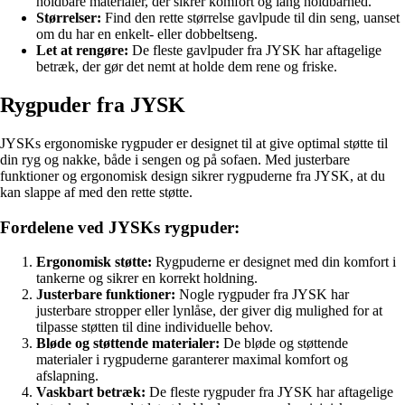
holdbare materialer, der sikrer komfort og lang holdbarhed.
Størrelser:
Find den rette størrelse gavlpude til din seng, uanset
om du har en enkelt- eller dobbeltseng.
Let at rengøre:
De fleste gavlpuder fra JYSK har aftagelige
betræk, der gør det nemt at holde dem rene og friske.
Rygpuder fra JYSK
JYSKs ergonomiske rygpuder er designet til at give optimal støtte til
din ryg og nakke, både i sengen og på sofaen. Med justerbare
funktioner og ergonomisk design sikrer rygpuderne fra JYSK, at du
kan slappe af med den rette støtte.
Fordelene ved JYSKs rygpuder:
Ergonomisk støtte:
Rygpuderne er designet med din komfort i
tankerne og sikrer en korrekt holdning.
Justerbare funktioner:
Nogle rygpuder fra JYSK har
justerbare stropper eller lynlåse, der giver dig mulighed for at
tilpasse støtten til dine individuelle behov.
Bløde og støttende materialer:
De bløde og støttende
materialer i rygpuderne garanterer maximal komfort og
afslapning.
Vaskbart betræk:
De fleste rygpuder fra JYSK har aftagelige