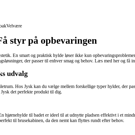
oak
Velvære
Få styr på opbevaringen
æstetik. En smart og praktisk hylde løser ikke kun opbevaringsproblemer
sløsninger, der passer til enhver smag og behov. Læs med her og få insp
ks udvalg
oiletrum. Hos Jysk kan du vælge mellem forskellige typer hylder, der pas
 Jysk det perfekte produkt til dig.
En hjørnehylde til badet er ideel til at udnytte pladsen effektivt i et 
rfekt til brusekabinen, da den nemt kan flyttes rundt efter behov.