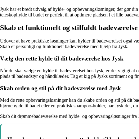
Jysk har et bredt udvalg af hylde- og opbevaringsløsninger, der gør din
teleskophylde til badet er perfekt til at optimere pladsen i et lille badev
Skab et funktionelt og stilfuldt badeværels
Udover at have praktiske løsninger kan hylder til badeværelset også være e
Skab et personligt og funktionelt badeværelse med hjælp fra Jysk.
Vælg den rette hylde til dit badeværelse hos Jysk
Når du skal vælge en hylde til badeværelset hos Jysk, er det vigtigt at
plads til badeudstyr og håndklæder. Tag et kig på Jysks sortiment og fin
Skab orden og stil på dit badeværelse med Jysk
Med de rette opbevaringsløsninger kan du skabe orden og stil på dit bad
hjørnehylde til badet eller en praktisk shampoo-holder, har Jysk det, du
Skab dit drømmebadeværelse med hylde- og opbevaringsløsninger fra Jys