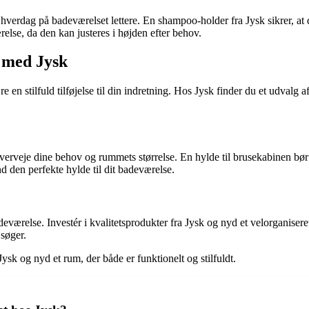
 hverdag på badeværelset lettere. En shampoo-holder fra Jysk sikrer, at 
ærelse, da den kan justeres i højden efter behov.
e med Jysk
n stilfuld tilføjelse til din indretning. Hos Jysk finder du et udvalg af 
 overveje dine behov og rummets størrelse. En hylde til brusekabinen bør
d den perfekte hylde til dit badeværelse.
eværelse. Investér i kvalitetsprodukter fra Jysk og nyd et velorganiser
 søger.
k og nyd et rum, der både er funktionelt og stilfuldt.