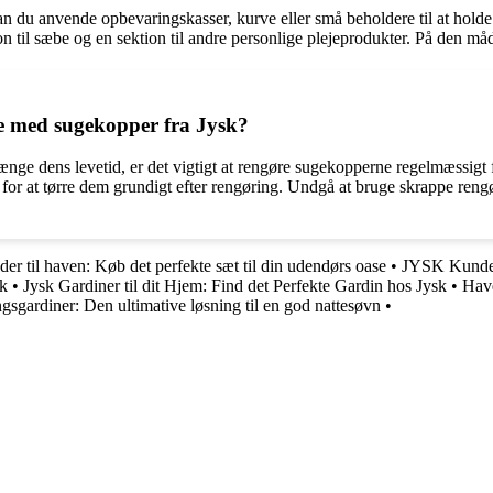
n du anvende opbevaringskasser, kurve eller små beholdere til at holde
ion til sæbe og en sektion til andre personlige plejeprodukter. På den m
e med sugekopper fra Jysk?
ge dens levetid, er det vigtigt at rengøre sugekopperne regelmæssigt fo
 for at tørre dem grundigt efter rengøring. Undgå at bruge skrappe ren
der til haven: Køb det perfekte sæt til din udendørs oase
•
JYSK Kundes
sk
•
Jysk Gardiner til dit Hjem: Find det Perfekte Gardin hos Jysk
•
Have
gardiner: Den ultimative løsning til en god nattesøvn
•