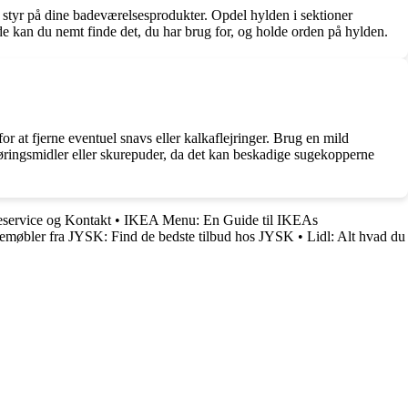
 styr på dine badeværelsesprodukter. Opdel hylden i sektioner
åde kan du nemt finde det, du har brug for, og holde orden på hylden.
r at fjerne eventuel snavs eller kalkaflejringer. Brug en mild
gøringsmidler eller skurepuder, da det kan beskadige sugekopperne
ervice og Kontakt
•
IKEA Menu: En Guide til IKEAs
møbler fra JYSK: Find de bedste tilbud hos JYSK
•
Lidl: Alt hvad du