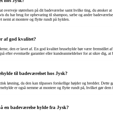
et hos Jysk?
 at overveje størrelsen på dit badeværelse samt hvilke ting, du ønsker a
Hvis du har brug for opbevaring til shampoo, sæbe og andre badeværels
 nemt at montere og flytte rundt på hylden.
r af god kvalitet?
alerne, den er lavet af. En god kvalitet brusehylde bør være fremstillet 
så efter eventuelle garantier eller kundeanmeldelser for at sikre dig, at 
ehylde til badeværelset hos Jysk?
sk løsning, da den kan tilpasses forskellige højder og bredder. Dette gø
ehylde er også nemme at montere og flytte rundt på, hvilket gør dem fl
 en badeværelse hylde fra Jysk?