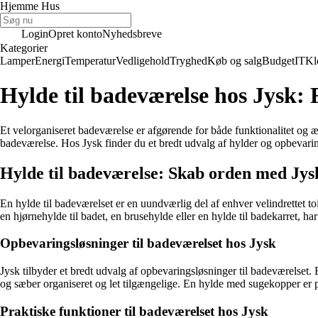
Hjemme Hus
Login
Opret konto
Nyhedsbreve
Kategorier
Lamper
Energi
Temperatur
Vedligehold
Tryghed
Køb og salg
Budget
IT
Kl
Hylde til badeværelse hos Jysk: 
Et velorganiseret badeværelse er afgørende for både funktionalitet og 
badeværelse. Hos Jysk finder du et bredt udvalg af hylder og opbevaring
Hylde til badeværelse: Skab orden med Jys
En hylde til badeværelset er en uundværlig del af enhver velindrettet t
en hjørnehylde til badet, en brusehylde eller en hylde til badekarret, har
Opbevaringsløsninger til badeværelset hos Jysk
Jysk tilbyder et bredt udvalg af opbevaringsløsninger til badeværelset. 
og sæber organiseret og let tilgængelige. En hylde med sugekopper er pe
Praktiske funktioner til badeværelset hos Jysk