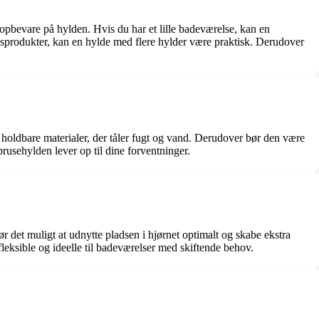
t opbevare på hylden. Hvis du har et lille badeværelse, kan en
esprodukter, kan en hylde med flere hylder være praktisk. Derudover
af holdbare materialer, der tåler fugt og vand. Derudover bør den være
brusehylden lever op til dine forventninger.
r det muligt at udnytte pladsen i hjørnet optimalt og skabe ekstra
eksible og ideelle til badeværelser med skiftende behov.