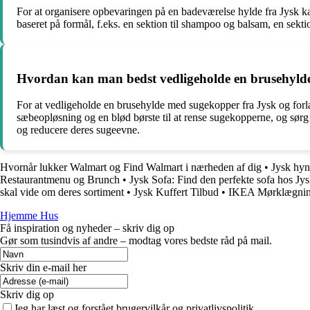
For at organisere opbevaringen på en badeværelse hylde fra Jysk ka
baseret på formål, f.eks. en sektion til shampoo og balsam, en sekt
Hvordan kan man bedst vedligeholde en brusehyld
For at vedligeholde en brusehylde med sugekopper fra Jysk og forlæn
sæbeopløsning og en blød børste til at rense sugekopperne, og sørg
og reducere deres sugeevne.
Hvornår lukker Walmart og Find Walmart i nærheden af dig
•
Jysk hyn
Restaurantmenu og Brunch
•
Jysk Sofa: Find den perfekte sofa hos Jy
skal vide om deres sortiment
•
Jysk Kuffert Tilbud
•
IKEA Mørklægnings
Hjemme Hus
Få inspiration og nyheder – skriv dig op
Gør som tusindvis af andre – modtag vores bedste råd på mail.
Skriv din e-mail her
Skriv dig op
Jeg har læst og forstået brugervilkår og privatlivspolitik.