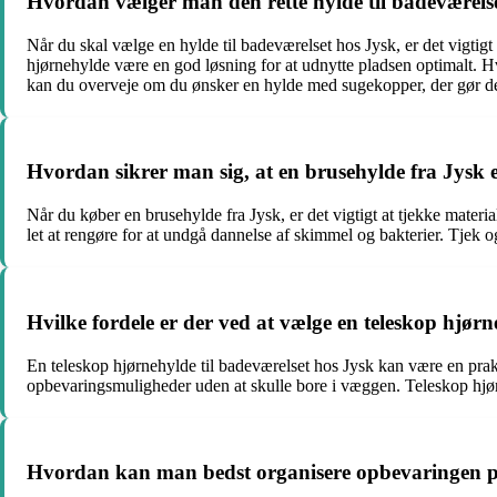
Hvordan vælger man den rette hylde til badeværels
Når du skal vælge en hylde til badeværelset hos Jysk, er det vigtigt
hjørnehylde være en god løsning for at udnytte pladsen optimalt. 
kan du overveje om du ønsker en hylde med sugekopper, der gør det
Hvordan sikrer man sig, at en brusehylde fra Jysk e
Når du køber en brusehylde fra Jysk, er det vigtigt at tjekke materi
let at rengøre for at undgå dannelse af skimmel og bakterier. Tjek og
Hvilke fordele er der ved at vælge en teleskop hjørn
En teleskop hjørnehylde til badeværelset hos Jysk kan være en prakti
opbevaringsmuligheder uden at skulle bore i væggen. Teleskop hjørn
Hvordan kan man bedst organisere opbevaringen på