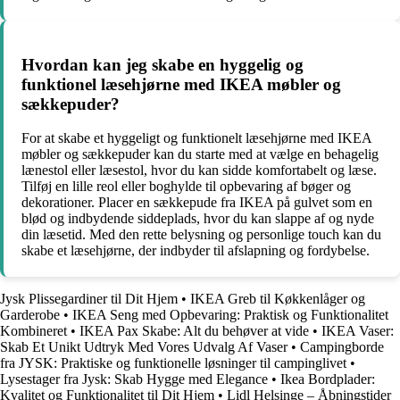
Hvordan kan jeg skabe en hyggelig og
funktionel læsehjørne med IKEA møbler og
sækkepuder?
For at skabe et hyggeligt og funktionelt læsehjørne med IKEA
møbler og sækkepuder kan du starte med at vælge en behagelig
lænestol eller læsestol, hvor du kan sidde komfortabelt og læse.
Tilføj en lille reol eller boghylde til opbevaring af bøger og
dekorationer. Placer en sækkepude fra IKEA på gulvet som en
blød og indbydende siddeplads, hvor du kan slappe af og nyde
din læsetid. Med den rette belysning og personlige touch kan du
skabe et læsehjørne, der indbyder til afslapning og fordybelse.
Jysk Plissegardiner til Dit Hjem
•
IKEA Greb til Køkkenlåger og
Garderobe
•
IKEA Seng med Opbevaring: Praktisk og Funktionalitet
Kombineret
•
IKEA Pax Skabe: Alt du behøver at vide
•
IKEA Vaser:
Skab Et Unikt Udtryk Med Vores Udvalg Af Vaser
•
Campingborde
fra JYSK: Praktiske og funktionelle løsninger til campinglivet
•
Lysestager fra Jysk: Skab Hygge med Elegance
•
Ikea Bordplader:
Kvalitet og Funktionalitet til Dit Hjem
•
Lidl Helsinge – Åbningstider