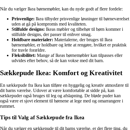
Når du vælger Ikea børnemøbler, kan du nyde godt af flere fordele:
Prisvenlige:
Ikea tilbyder prisvenlige løsninger til børneværelset
uden at gå på kompromis med kvaliteten.
Stilfulde designs:
Ikeas møbler og tilbehør til børn kommer i
stilfulde designs, der passer til enhver smag.
Holdbare materialer:
Materialerne, der bruges til Ikea
børnemøbler, er holdbare og lette at rengøre, hvilket er praktisk
for travle forældre.
Fleksibilitet:
Mange af Ikeas børnemøbler kan tilpasses eller
udvides efter behov, så de kan vokse med dit barn.
Sækkepude Ikea: Komfort og Kreativitet
En sækkepude fra Ikea kan tilføre en hyggelig og kreativ atmosfære til
dit barns værelse. Udover at være komfortable at sidde på, kan
sækkepuder også bruges til leg og afslapning. De bløde puder kan
også være et sjovt element til børnene at lege med og omarrangere i
rummet.
Tips til Valg af Sækkepude fra Ikea
Når du vælger en sækkepude til dit barns værelse, er der flere ting, du