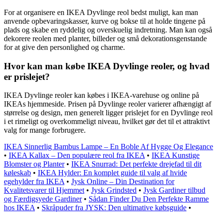
For at organisere en IKEA Dyvlinge reol bedst muligt, kan man
anvende opbevaringskasser, kurve og bokse til at holde tingene på
plads og skabe en ryddelig og overskuelig indretning. Man kan også
dekorere reolen med planter, billeder og små dekorationsgenstande
for at give den personlighed og charme.
Hvor kan man købe IKEA Dyvlinge reoler, og hvad
er prislejet?
IKEA Dyvlinge reoler kan købes i IKEA-varehuse og online på
IKEAs hjemmeside. Prisen på Dyvlinge reoler varierer afhængigt af
størrelse og design, men generelt ligger prislejet for en Dyvlinge reol
i et rimeligt og overkommeligt niveau, hvilket gør det til et attraktivt
valg for mange forbrugere.
IKEA Sinnerlig Bambus Lampe – En Boble Af Hygge Og Elegance
•
IKEA Kallax – Den populære reol fra IKEA
•
IKEA Kunstige
Blomster og Planter
•
IKEA Snurrad: Det perfekte drejefad til dit
køleskab
•
IKEA Hylder: En komplet guide til valg af hvide
egehylder fra IKEA
•
Jysk Online – Din Destination for
Kvalitetsvarer til Hjemmet
•
Jysk Grindsted
•
Jysk Gardiner tilbud
og Færdigsyede Gardiner
•
Sådan Finder Du Den Perfekte Ramme
hos IKEA
•
Skråpuder fra JYSK: Den ultimative købsguide
•