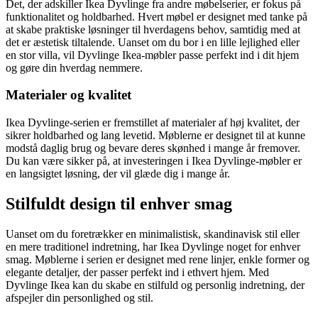
Det, der adskiller Ikea Dyvlinge fra andre møbelserier, er fokus på
funktionalitet og holdbarhed. Hvert møbel er designet med tanke på
at skabe praktiske løsninger til hverdagens behov, samtidig med at
det er æstetisk tiltalende. Uanset om du bor i en lille lejlighed eller
en stor villa, vil Dyvlinge Ikea-møbler passe perfekt ind i dit hjem
og gøre din hverdag nemmere.
Materialer og kvalitet
Ikea Dyvlinge-serien er fremstillet af materialer af høj kvalitet, der
sikrer holdbarhed og lang levetid. Møblerne er designet til at kunne
modstå daglig brug og bevare deres skønhed i mange år fremover.
Du kan være sikker på, at investeringen i Ikea Dyvlinge-møbler er
en langsigtet løsning, der vil glæde dig i mange år.
Stilfuldt design til enhver smag
Uanset om du foretrækker en minimalistisk, skandinavisk stil eller
en mere traditionel indretning, har Ikea Dyvlinge noget for enhver
smag. Møblerne i serien er designet med rene linjer, enkle former og
elegante detaljer, der passer perfekt ind i ethvert hjem. Med
Dyvlinge Ikea kan du skabe en stilfuld og personlig indretning, der
afspejler din personlighed og stil.