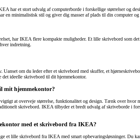
IKEA har et stort udvalg af computerborde i forskellige størrelser og
r en minimalistisk stil og giver dig masser af plads til din computer og
værelset, har IKEA flere kompakte muligheder. Et lille skrivebord som 
nhver indretning.
 Uanset om du leder efter et skrivebord med skuffer, et hjørneskrivebor
 det ideelle skrivebord til dit hjemmekontor.
til mit hjemmekontor?
igtigt at overveje størrelse, funktionalitet og design. Tænk over hvor m
tionelt skrivebord. IKEA tilbyder et bredt udvalg af skriveborde i forske
mekontor med et skrivebord fra IKEA?
ge et lille skrivebord fra IKEA med smart opbevaringsløsninger. Du kan 