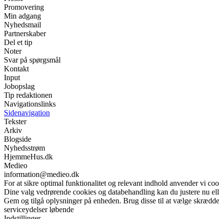
Promovering
Min adgang
Nyhedsmail
Partnerskaber
Del et tip
Noter
Svar på spørgsmål
Kontakt
Input
Jobopslag
Tip redaktionen
Navigationslinks
Sidenavigation
Tekster
Arkiv
Blogside
Nyhedsstrøm
HjemmeHus.dk
Medieo
information@medieo.dk
For at sikre optimal funktionalitet og relevant indhold anvender vi coo
Dine valg vedrørende cookies og databehandling kan du justere nu elle
Gem og tilgå oplysninger på enheden. Brug disse til at vælge skrædder
serviceydelser løbende
Indstillinger