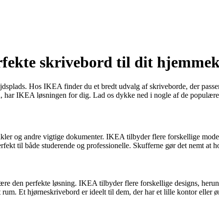
fekte skrivebord til dit hjemme
bejdsplads. Hos IKEA finder du et bredt udvalg af skriveborde, der passe
rd, har IKEA løsningen for dig. Lad os dykke ned i nogle af de populær
artikler og andre vigtige dokumenter. IKEA tilbyder flere forskellige mo
erfekt til både studerende og professionelle. Skufferne gør det nemt at 
være den perfekte løsning. IKEA tilbyder flere forskellige designs, h
 rum. Et hjørneskrivebord er ideelt til dem, der har et lille kontor eller