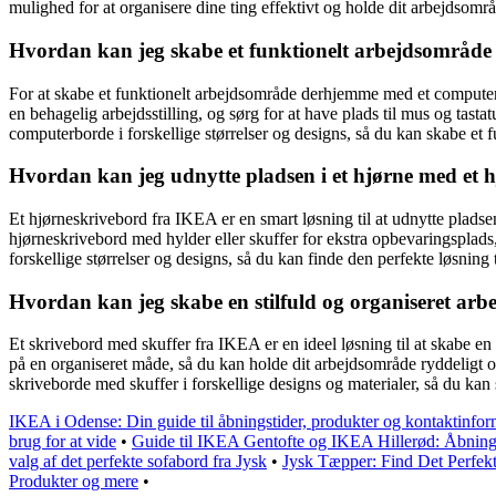
mulighed for at organisere dine ting effektivt og holde dit arbejdsom
Hvordan kan jeg skabe et funktionelt arbejdsområd
For at skabe et funktionelt arbejdsområde derhjemme med et computer
en behagelig arbejdsstilling, og sørg for at have plads til mus og tas
computerborde i forskellige størrelser og designs, så du kan skabe et 
Hvordan kan jeg udnytte pladsen i et hjørne med et
Et hjørneskrivebord fra IKEA er en smart løsning til at udnytte pladse
hjørneskrivebord med hylder eller skuffer for ekstra opbevaringsplad
forskellige størrelser og designs, så du kan finde den perfekte løsning 
Hvordan kan jeg skabe en stilfuld og organiseret ar
Et skrivebord med skuffer fra IKEA er en ideel løsning til at skabe en
på en organiseret måde, så du kan holde dit arbejdsområde ryddeligt og
skriveborde med skuffer i forskellige designs og materialer, så du kan s
IKEA i Odense: Din guide til åbningstider, produkter og kontaktinfor
brug for at vide
•
Guide til IKEA Gentofte og IKEA Hillerød: Åbnings
valg af det perfekte sofabord fra Jysk
•
Jysk Tæpper: Find Det Perfek
Produkter og mere
•