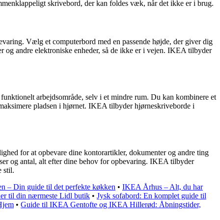
mmenklappeligt skrivebord, der kan foldes væk, når det ikke er i brug.
bevaring. Vælg et computerbord med en passende højde, der giver dig
r og andre elektroniske enheder, så de ikke er i vejen. IKEA tilbyder
et funktionelt arbejdsområde, selv i et mindre rum. Du kan kombinere et
maksimere pladsen i hjørnet. IKEA tilbyder hjørneskriveborde i
lighed for at opbevare dine kontorartikler, dokumenter og andre ting
ser og antal, alt efter dine behov for opbevaring. IKEA tilbyder
stil.
– Din guide til det perfekte køkken
•
IKEA Århus – Alt, du har
er til din nærmeste Lidl butik
•
Jysk sofabord: En komplet guide til
 Hjem
•
Guide til IKEA Gentofte og IKEA Hillerød: Åbningstider,