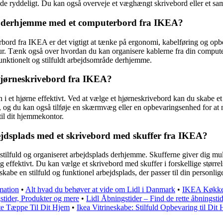
råde ryddeligt. Du kan også overveje et væghængt skrivebord eller et sa
e derhjemme med et computerbord fra IKEA?
bord fra IKEA er det vigtigt at tænke på ergonomi, kabelføring og op
tatur. Tænk også over hvordan du kan organisere kablerne fra din compute
funktionelt og stilfuldt arbejdsområde derhjemme.
 hjørneskrivebord fra IKEA?
n i et hjørne effektivt. Ved at vælge et hjørneskrivebord kan du skabe 
s, og du kan også tilføje en skærmvæg eller en opbevaringsenhed for at 
til dit hjemmekontor.
bejdsplads med et skrivebord med skuffer fra IKEA?
 stilfuld og organiseret arbejdsplads derhjemme. Skufferne giver dig mu
 effektivt. Du kan vælge et skrivebord med skuffer i forskellige størrel
kabe en stilfuld og funktionel arbejdsplads, der passer til din personlige 
mation
•
Alt hvad du behøver at vide om Lidl i Danmark
•
IKEA Køkken 
tider, Produkter og mere
•
Lidl Åbningstider – Find de rette åbningstid
te Tæppe Til Dit Hjem
•
Ikea Vitrineskabe: Stilfuld Opbevaring til Dit