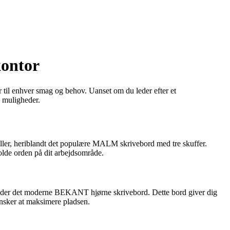
kontor
r til enhver smag og behov. Uanset om du leder efter et
e muligheder.
deller, heriblandt det populære MALM skrivebord med tre skuffer.
holde orden på dit arbejdsområde.
erunder det moderne BEKANT hjørne skrivebord. Dette bord giver dig
 ønsker at maksimere pladsen.