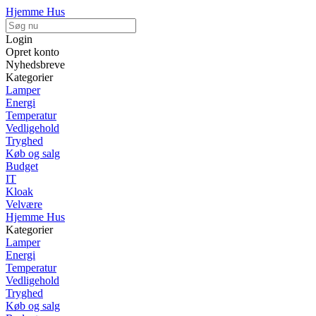
Hjemme Hus
Login
Opret konto
Nyhedsbreve
Kategorier
Lamper
Energi
Temperatur
Vedligehold
Tryghed
Køb og salg
Budget
IT
Kloak
Velvære
Hjemme Hus
Kategorier
Lamper
Energi
Temperatur
Vedligehold
Tryghed
Køb og salg