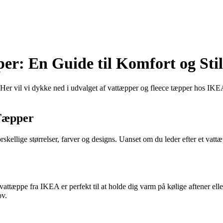
r: En Guide til Komfort og Stil
 vil vi dykke ned i udvalget af vattæpper og fleece tæpper hos IKEA og 
 Tæpper
ellige størrelser, farver og designs. Uanset om du leder efter et vattæpp
tæppe fra IKEA er perfekt til at holde dig varm på kølige aftener eller 
ov.