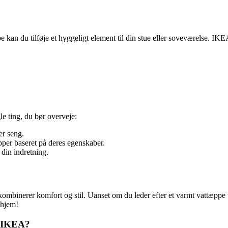
kan du tilføje et hyggeligt element til din stue eller soveværelse. IKEA
le ting, du bør overveje:
er seng.
pper baseret på deres egenskaber.
 din indretning.
ombinerer komfort og stil. Uanset om du leder efter et varmt vattæppe ti
 hjem!
s IKEA?