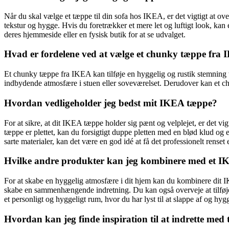
Når du skal vælge et tæppe til din sofa hos IKEA, er det vigtigt at ove
tekstur og hygge. Hvis du foretrækker et mere let og luftigt look, kan e
deres hjemmeside eller en fysisk butik for at se udvalget.
Hvad er fordelene ved at vælge et chunky tæppe fra
Et chunky tæppe fra IKEA kan tilføje en hyggelig og rustik stemning ti
indbydende atmosfære i stuen eller soveværelset. Derudover kan et chu
Hvordan vedligeholder jeg bedst mit IKEA tæppe?
For at sikre, at dit IKEA tæppe holder sig pænt og velplejet, er det vi
tæppe er plettet, kan du forsigtigt duppe pletten med en blød klud og 
sarte materialer, kan det være en god idé at få det professionelt renset
Hvilke andre produkter kan jeg kombinere med et IK
For at skabe en hyggelig atmosfære i dit hjem kan du kombinere dit IK
skabe en sammenhængende indretning. Du kan også overveje at tilføje 
et personligt og hyggeligt rum, hvor du har lyst til at slappe af og hyg
Hvordan kan jeg finde inspiration til at indrette me