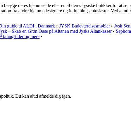
u besøge deres hjemmeside eller en af deres fysiske butikker for at se p
iration fra andre hjemmedesignere og indretningsentusiaster. Ved at udfor
in guide til ALDI i Danmark
•
JYSK Badeværelsesmøbler
•
Jysk Sen
Jysk – Skab en Grøn Oase på Altanen med Jysks Altankasser
•
Sephora
 Åbningstider og mere
•
spolitik. Du kan altid afmelde dig igen.