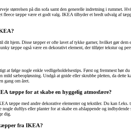
rveje størrelsen på din sofa samt den generelle indretning i rummet. Hvi
t fleece tæppe være et godt valg. IKEA tilbyder et bredt udvalg af tæpper
 IKEA?
l dit hjem. Disse tæpper er ofte lavet af tykke garner, hvilket gør dem 
nky tæppe også være en dekorativt element, der tilføjer tekstur og per
gtigt at følge nogle enkle vedligeholdelsestips. Først og fremmest bør du
en mild sæbeopløsning. Undgå at gnide eller skrubbe pletten, da dette ka
 en gang om året.
EA tæppe for at skabe en hyggelig atmosfære?
EA tæppe med andre dekorative elementer og tekstiler. Du kan f.eks. ti
nogle duftlys eller planter for at skabe en afslappende og indbydende s
ge dig.
d tæpper fra IKEA?