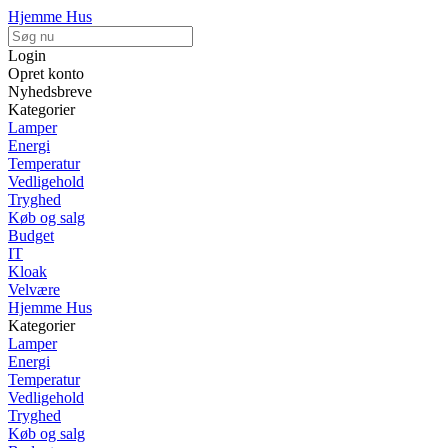
Hjemme Hus
Login
Opret konto
Nyhedsbreve
Kategorier
Lamper
Energi
Temperatur
Vedligehold
Tryghed
Køb og salg
Budget
IT
Kloak
Velvære
Hjemme Hus
Kategorier
Lamper
Energi
Temperatur
Vedligehold
Tryghed
Køb og salg