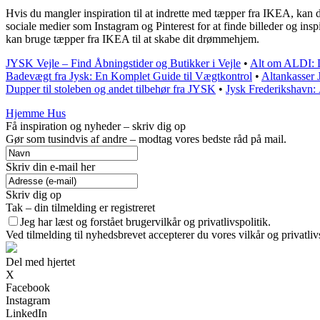
Hvis du mangler inspiration til at indrette med tæpper fra IKEA, kan d
sociale medier som Instagram og Pinterest for at finde billeder og insp
kan bruge tæpper fra IKEA til at skabe dit drømmehjem.
JYSK Vejle – Find Åbningstider og Butikker i Vejle
•
Alt om ALDI: D
Badevægt fra Jysk: En Komplet Guide til Vægtkontrol
•
Altankasser 
Dupper til stoleben og andet tilbehør fra JYSK
•
Jysk Frederikshavn:
Hjemme Hus
Få inspiration og nyheder – skriv dig op
Gør som tusindvis af andre – modtag vores bedste råd på mail.
Skriv din e-mail her
Skriv dig op
Tak – din tilmelding er registreret
Jeg har læst og forstået brugervilkår og privatlivspolitik.
Ved tilmelding til nyhedsbrevet accepterer du vores vilkår og privatliv
Del med hjertet
X
Facebook
Instagram
LinkedIn