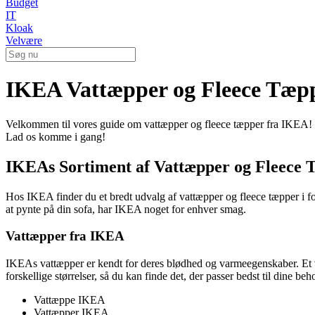
Budget
IT
Kloak
Velvære
IKEA Vattæpper og Fleece Tæppe
Velkommen til vores guide om vattæpper og fleece tæpper fra IKEA! Her
Lad os komme i gang!
IKEAs Sortiment af Vattæpper og Fleece
Hos IKEA finder du et bredt udvalg af vattæpper og fleece tæpper i forsk
at pynte på din sofa, har IKEA noget for enhver smag.
Vattæpper fra IKEA
IKEAs vattæpper er kendt for deres blødhed og varmeegenskaber. Et vat
forskellige størrelser, så du kan finde det, der passer bedst til dine beh
Vattæppe IKEA
Vattæpper IKEA