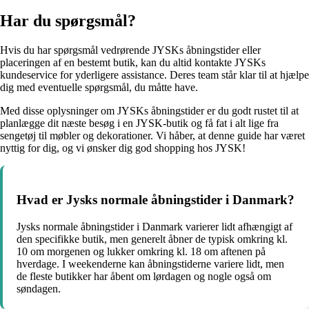
Har du spørgsmål?
Hvis du har spørgsmål vedrørende JYSKs åbningstider eller
placeringen af en bestemt butik, kan du altid kontakte JYSKs
kundeservice for yderligere assistance. Deres team står klar til at hjælpe
dig med eventuelle spørgsmål, du måtte have.
Med disse oplysninger om JYSKs åbningstider er du godt rustet til at
planlægge dit næste besøg i en JYSK-butik og få fat i alt lige fra
sengetøj til møbler og dekorationer. Vi håber, at denne guide har været
nyttig for dig, og vi ønsker dig god shopping hos JYSK!
Hvad er Jysks normale åbningstider i Danmark?
Jysks normale åbningstider i Danmark varierer lidt afhængigt af
den specifikke butik, men generelt åbner de typisk omkring kl.
10 om morgenen og lukker omkring kl. 18 om aftenen på
hverdage. I weekenderne kan åbningstiderne variere lidt, men
de fleste butikker har åbent om lørdagen og nogle også om
søndagen.