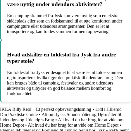
være nyttig under udendørs aktiviteter?
En camping skammel fra Jysk kan være nyttig som en ekstra
siddeplads eller som en fodskammel til at øge komforten under
campingture eller udendørs arrangementer. Den er let at
transportere og kan foldes sammen for nem opbevaring.
Hvad adskiller en foldestol fra Jysk fra andre
typer stole?
En foldestol fra Jysk er designet til at være let at folde sammen
og transportere, hvilket gør den praktisk til udendørs brug. Den
kan bruges både til camping, festivaler og andre udendørs
aktiviteter og tilbyder en god balance mellem komfort og
funktionalitet.
IKEA Billy Reol – Et perfekt opbevaringsløsning
•
Lidl i Hillerød –
Din Praktiske Guide
•
Alt om Jysks Smudsmåtter og Dørmåtter til
Indendørs og Udendørs Brug
•
Alt hvad du har brug for at vide om
Home Depot
•
Alt hvad du har brug for at vide om Home Depot
•
Fluenet, Myggenet og Forhæng til Dør og Seng hos Jysk
•
Pakk nemt