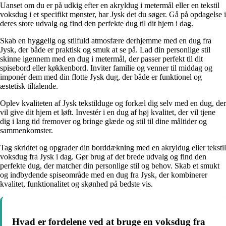
Uanset om du er på udkig efter en akryldug i metermål eller en tekstil
voksdug i et specifikt mønster, har Jysk det du søger. Gå på opdagelse i
deres store udvalg og find den perfekte dug til dit hjem i dag.
Skab en hyggelig og stilfuld atmosfære derhjemme med en dug fra
Jysk, der både er praktisk og smuk at se på. Lad din personlige stil
skinne igennem med en dug i metermål, der passer perfekt til dit
spisebord eller køkkenbord. Inviter familie og venner til middag og
imponér dem med din flotte Jysk dug, der både er funktionel og
æstetisk tiltalende.
Oplev kvaliteten af Jysk tekstilduge og forkæl dig selv med en dug, der
vil give dit hjem et løft. Investér i en dug af høj kvalitet, der vil tjene
dig i lang tid fremover og bringe glæde og stil til dine måltider og
sammenkomster.
Tag skridtet og opgrader din borddækning med en akryldug eller tekstil
voksdug fra Jysk i dag. Gør brug af det brede udvalg og find den
perfekte dug, der matcher din personlige stil og behov. Skab et smukt
og indbydende spiseområde med en dug fra Jysk, der kombinerer
kvalitet, funktionalitet og skønhed på bedste vis.
Hvad er fordelene ved at bruge en voksdug fra