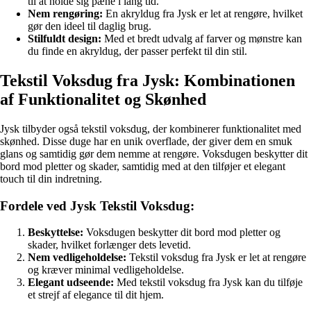
til at holde sig pæne i lang tid.
Nem rengøring:
En akryldug fra Jysk er let at rengøre, hvilket
gør den ideel til daglig brug.
Stilfuldt design:
Med et bredt udvalg af farver og mønstre kan
du finde en akryldug, der passer perfekt til din stil.
Tekstil Voksdug fra Jysk: Kombinationen
af Funktionalitet og Skønhed
Jysk tilbyder også tekstil voksdug, der kombinerer funktionalitet med
skønhed. Disse duge har en unik overflade, der giver dem en smuk
glans og samtidig gør dem nemme at rengøre. Voksdugen beskytter dit
bord mod pletter og skader, samtidig med at den tilføjer et elegant
touch til din indretning.
Fordele ved Jysk Tekstil Voksdug:
Beskyttelse:
Voksdugen beskytter dit bord mod pletter og
skader, hvilket forlænger dets levetid.
Nem vedligeholdelse:
Tekstil voksdug fra Jysk er let at rengøre
og kræver minimal vedligeholdelse.
Elegant udseende:
Med tekstil voksdug fra Jysk kan du tilføje
et strejf af elegance til dit hjem.