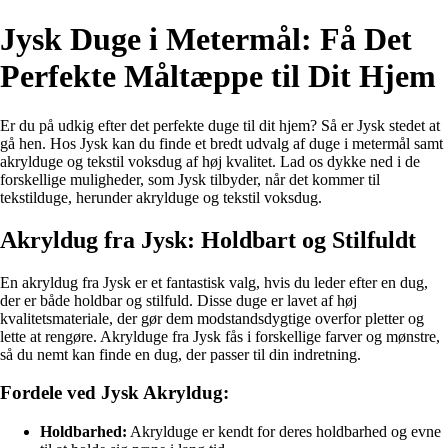
Jysk Duge i Metermål: Få Det
Perfekte Måltæppe til Dit Hjem
Er du på udkig efter det perfekte duge til dit hjem? Så er Jysk stedet at
gå hen. Hos Jysk kan du finde et bredt udvalg af duge i metermål samt
akrylduge og tekstil voksdug af høj kvalitet. Lad os dykke ned i de
forskellige muligheder, som Jysk tilbyder, når det kommer til
tekstilduge, herunder akrylduge og tekstil voksdug.
Akryldug fra Jysk: Holdbart og Stilfuldt
En akryldug fra Jysk er et fantastisk valg, hvis du leder efter en dug,
der er både holdbar og stilfuld. Disse duge er lavet af høj
kvalitetsmateriale, der gør dem modstandsdygtige overfor pletter og
lette at rengøre. Akrylduge fra Jysk fås i forskellige farver og mønstre,
så du nemt kan finde en dug, der passer til din indretning.
Fordele ved Jysk Akryldug:
Holdbarhed:
Akrylduge er kendt for deres holdbarhed og evne