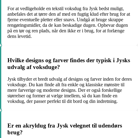
For at vedligeholde en tekstil voksdug fra Jysk bedst muligt,
anbefales det at tørre den af med en fugtig klud efter brug for at
fjerne eventuelle pletter eller snavs. Undgå at bruge skrappe
rengøringsmidler, da de kan beskadige dugen. Opbevar dugen
på en tør og ren plads, når den ikke er i brug, for at forlænge
dens levetid.
Hvilke designs og farver findes der typisk i Jysks
udvalg af voksduge?
Jysk tilbyder et bredt udvalg af designs og farver inden for deres
voksduge. Du kan finde alt fra enkle og klassiske mønstre til
mere farverige og moderne designs. Der er også forskellige
størrelser og former at vælge imellem, så du kan finde en
voksdug, der passer perfekt til dit bord og din indretning.
Er en akryldug fra Jysk velegnet til udendørs
brug?