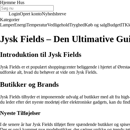
Hjemme Hus
Login
Opret konto
Nyhedsbreve
Kategorier
Lamper
Energi
Temperatur
Vedligehold
Tryghed
Køb og salg
Budget
IT
Kl
Jysk Fields – Den Ultimative Gui
Introduktion til Jysk Fields
Jysk Fields er et populært shoppingcenter beliggende i hjertet af Øres
udforske alt, hvad du behøver at vide om Jysk Fields.
Butikker og Brands
Jysk Fields tilbyder et imponerende udvalg af butikker med alt fra hi
du leder efter det nyeste modetøj eller elektroniske gadgets, kan du find
Nyeste Tilføjelser
I de senere år har Jysk Fields tilføjet flere spændende butikker og spis
Der er også kommet nye modebutikker, der sælger unikke og trendy tøj