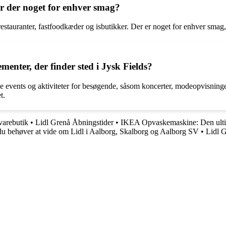
 er der noget for enhver smag?
 restauranter, fastfoodkæder og isbutikker. Der er noget for enhver smag, 
menter, der finder sted i Jysk Fields?
e events og aktiviteter for besøgende, såsom koncerter, modeopvisninge
t.
varebutik
•
Lidl Grenå Åbningstider
•
IKEA Opvaskemaskine: Den ulti
du behøver at vide om Lidl i Aalborg, Skalborg og Aalborg SV
•
Lidl 