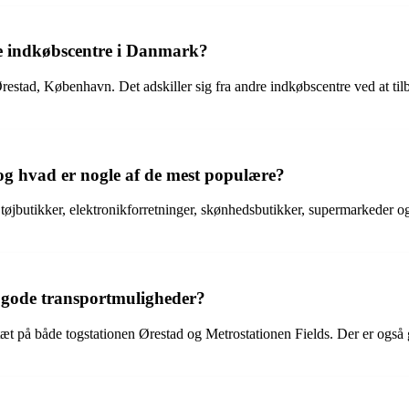
re indkøbscentre i Danmark?
Ørestad, København. Det adskiller sig fra andre indkøbscentre ved at tilb
 og hvad er nogle af de mest populære?
er tøjbutikker, elektronikforretninger, skønhedsbutikker, supermarkede
 gode transportmuligheder?
er tæt på både togstationen Ørestad og Metrostationen Fields. Der er ogs