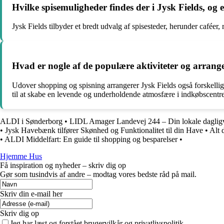
Hvilke spisemuligheder findes der i Jysk Fields, og
Jysk Fields tilbyder et bredt udvalg af spisesteder, herunder caféer,
Hvad er nogle af de populære aktiviteter og arrange
Udover shopping og spisning arrangerer Jysk Fields også forskellig
til at skabe en levende og underholdende atmosfære i indkøbscentre
ALDI i Sønderborg
•
LIDL Amager Landevej 244 – Din lokale daglig
•
Jysk Havebænk tilfører Skønhed og Funktionalitet til din Have
•
Alt 
•
ALDI Middelfart: En guide til shopping og besparelser
•
Hjemme Hus
Få inspiration og nyheder – skriv dig op
Gør som tusindvis af andre – modtag vores bedste råd på mail.
Skriv din e-mail her
Skriv dig op
Jeg har læst og forstået brugervilkår og privatlivspolitik.