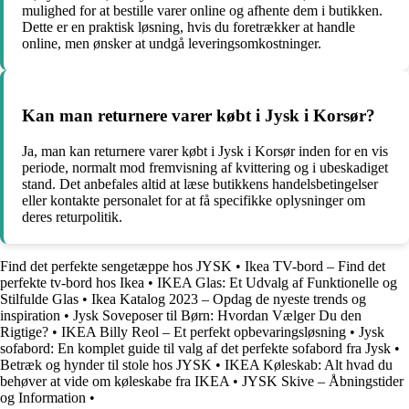
mulighed for at bestille varer online og afhente dem i butikken.
Dette er en praktisk løsning, hvis du foretrækker at handle
online, men ønsker at undgå leveringsomkostninger.
Kan man returnere varer købt i Jysk i Korsør?
Ja, man kan returnere varer købt i Jysk i Korsør inden for en vis
periode, normalt mod fremvisning af kvittering og i ubeskadiget
stand. Det anbefales altid at læse butikkens handelsbetingelser
eller kontakte personalet for at få specifikke oplysninger om
deres returpolitik.
Find det perfekte sengetæppe hos JYSK
•
Ikea TV-bord – Find det
perfekte tv-bord hos Ikea
•
IKEA Glas: Et Udvalg af Funktionelle og
Stilfulde Glas
•
Ikea Katalog 2023 – Opdag de nyeste trends og
inspiration
•
Jysk Soveposer til Børn: Hvordan Vælger Du den
Rigtige?
•
IKEA Billy Reol – Et perfekt opbevaringsløsning
•
Jysk
sofabord: En komplet guide til valg af det perfekte sofabord fra Jysk
•
Betræk og hynder til stole hos JYSK
•
IKEA Køleskab: Alt hvad du
behøver at vide om køleskabe fra IKEA
•
JYSK Skive – Åbningstider
og Information
•