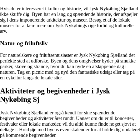
Hvis du er interesseret i kultur og historie, vil Jysk Nykøbing Sjælland
ikke skuffe dig. Byen har en lang og spændende historie, der afspejler
sig i dens imponerende arkitektur og museer. Besøg et af de lokale
museer for at lære mere om Jysk Nykøbings rige fortid og kulturelle
arv.
Natur og friluftsliv
For naturelskere og friluftsentusiaster er Jysk Nykøbing Sjælland det
perfekte sted at udforske. Byen og dens omgivelser byder på smukke
parker, skove og strande, hvor du kan nyde en afslappende dag i
naturen. Tag en picnic med og nyd den fantastiske udsigt eller tag på
en cykeltur langs de lokale stier.
Aktiviteter og begivenheder i Jysk
Nykøbing Sj
Jysk Nykøbing Sjælland er også kendt for sine spændende
begivenheder og aktiviteter året rundt. Uanset om du er til koncerter,
festivaler eller lokale markeder, vil du altid kunne finde noget sjovt at
deltage i. Hold øje med byens eventskalender for at holde dig opdateret
på kommende begivenheder.