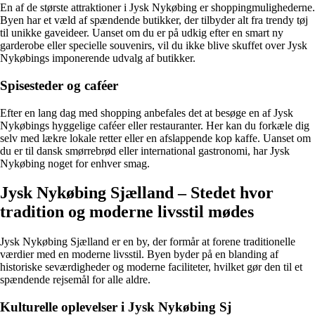
En af de største attraktioner i Jysk Nykøbing er shoppingmulighederne.
Byen har et væld af spændende butikker, der tilbyder alt fra trendy tøj
til unikke gaveideer. Uanset om du er på udkig efter en smart ny
garderobe eller specielle souvenirs, vil du ikke blive skuffet over Jysk
Nykøbings imponerende udvalg af butikker.
Spisesteder og caféer
Efter en lang dag med shopping anbefales det at besøge en af Jysk
Nykøbings hyggelige caféer eller restauranter. Her kan du forkæle dig
selv med lækre lokale retter eller en afslappende kop kaffe. Uanset om
du er til dansk smørrebrød eller international gastronomi, har Jysk
Nykøbing noget for enhver smag.
Jysk Nykøbing Sjælland – Stedet hvor
tradition og moderne livsstil mødes
Jysk Nykøbing Sjælland er en by, der formår at forene traditionelle
værdier med en moderne livsstil. Byen byder på en blanding af
historiske seværdigheder og moderne faciliteter, hvilket gør den til et
spændende rejsemål for alle aldre.
Kulturelle oplevelser i Jysk Nykøbing Sj