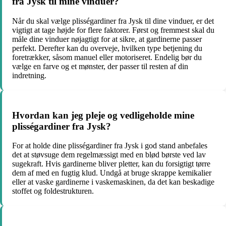
fra Jysk til mine vinduer?
Når du skal vælge plisségardiner fra Jysk til dine vinduer, er det
vigtigt at tage højde for flere faktorer. Først og fremmest skal du
måle dine vinduer nøjagtigt for at sikre, at gardinerne passer
perfekt. Derefter kan du overveje, hvilken type betjening du
foretrækker, såsom manuel eller motoriseret. Endelig bør du
vælge en farve og et mønster, der passer til resten af din
indretning.
Hvordan kan jeg pleje og vedligeholde mine
plisségardiner fra Jysk?
For at holde dine plisségardiner fra Jysk i god stand anbefales
det at støvsuge dem regelmæssigt med en blød børste ved lav
sugekraft. Hvis gardinerne bliver pletter, kan du forsigtigt tørre
dem af med en fugtig klud. Undgå at bruge skrappe kemikalier
eller at vaske gardinerne i vaskemaskinen, da det kan beskadige
stoffet og foldestrukturen.