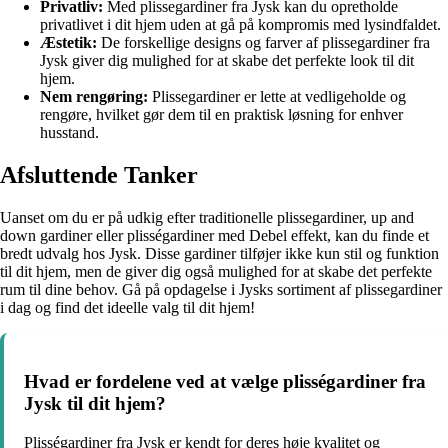
Privatliv:
Med plissegardiner fra Jysk kan du opretholde
privatlivet i dit hjem uden at gå på kompromis med lysindfaldet.
Æstetik:
De forskellige designs og farver af plissegardiner fra
Jysk giver dig mulighed for at skabe det perfekte look til dit
hjem.
Nem rengøring:
Plissegardiner er lette at vedligeholde og
rengøre, hvilket gør dem til en praktisk løsning for enhver
husstand.
Afsluttende Tanker
Uanset om du er på udkig efter traditionelle plissegardiner, up and
down gardiner eller plisségardiner med Debel effekt, kan du finde et
bredt udvalg hos Jysk. Disse gardiner tilføjer ikke kun stil og funktion
til dit hjem, men de giver dig også mulighed for at skabe det perfekte
rum til dine behov. Gå på opdagelse i Jysks sortiment af plissegardiner
i dag og find det ideelle valg til dit hjem!
Hvad er fordelene ved at vælge plisségardiner fra
Jysk til dit hjem?
Plisségardiner fra Jysk er kendt for deres høje kvalitet og