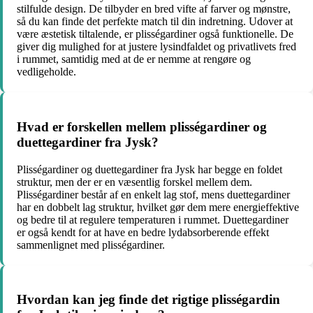
stilfulde design. De tilbyder en bred vifte af farver og mønstre,
så du kan finde det perfekte match til din indretning. Udover at
være æstetisk tiltalende, er plisségardiner også funktionelle. De
giver dig mulighed for at justere lysindfaldet og privatlivets fred
i rummet, samtidig med at de er nemme at rengøre og
vedligeholde.
Hvad er forskellen mellem plisségardiner og
duettegardiner fra Jysk?
Plisségardiner og duettegardiner fra Jysk har begge en foldet
struktur, men der er en væsentlig forskel mellem dem.
Plisségardiner består af en enkelt lag stof, mens duettegardiner
har en dobbelt lag struktur, hvilket gør dem mere energieffektive
og bedre til at regulere temperaturen i rummet. Duettegardiner
er også kendt for at have en bedre lydabsorberende effekt
sammenlignet med plisségardiner.
Hvordan kan jeg finde det rigtige plisségardin