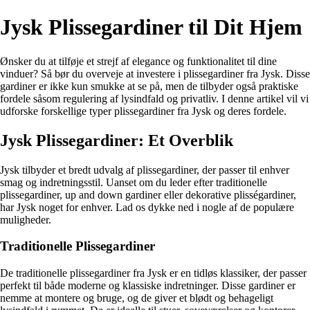
Jysk Plissegardiner til Dit Hjem
Ønsker du at tilføje et strejf af elegance og funktionalitet til dine
vinduer? Så bør du overveje at investere i plissegardiner fra Jysk. Disse
gardiner er ikke kun smukke at se på, men de tilbyder også praktiske
fordele såsom regulering af lysindfald og privatliv. I denne artikel vil vi
udforske forskellige typer plissegardiner fra Jysk og deres fordele.
Jysk Plissegardiner: Et Overblik
Jysk tilbyder et bredt udvalg af plissegardiner, der passer til enhver
smag og indretningsstil. Uanset om du leder efter traditionelle
plissegardiner, up and down gardiner eller dekorative plisségardiner,
har Jysk noget for enhver. Lad os dykke ned i nogle af de populære
muligheder.
Traditionelle Plissegardiner
De traditionelle plissegardiner fra Jysk er en tidløs klassiker, der passer
perfekt til både moderne og klassiske indretninger. Disse gardiner er
nemme at montere og bruge, og de giver et blødt og behageligt