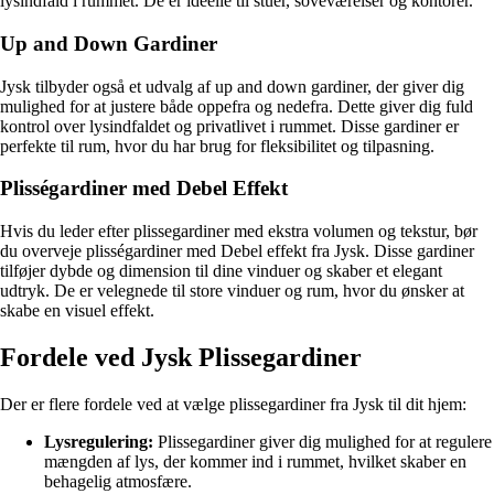
lysindfald i rummet. De er ideelle til stuer, soveværelser og kontorer.
Up and Down Gardiner
Jysk tilbyder også et udvalg af up and down gardiner, der giver dig
mulighed for at justere både oppefra og nedefra. Dette giver dig fuld
kontrol over lysindfaldet og privatlivet i rummet. Disse gardiner er
perfekte til rum, hvor du har brug for fleksibilitet og tilpasning.
Plisségardiner med Debel Effekt
Hvis du leder efter plissegardiner med ekstra volumen og tekstur, bør
du overveje plisségardiner med Debel effekt fra Jysk. Disse gardiner
tilføjer dybde og dimension til dine vinduer og skaber et elegant
udtryk. De er velegnede til store vinduer og rum, hvor du ønsker at
skabe en visuel effekt.
Fordele ved Jysk Plissegardiner
Der er flere fordele ved at vælge plissegardiner fra Jysk til dit hjem:
Lysregulering:
Plissegardiner giver dig mulighed for at regulere
mængden af lys, der kommer ind i rummet, hvilket skaber en
behagelig atmosfære.