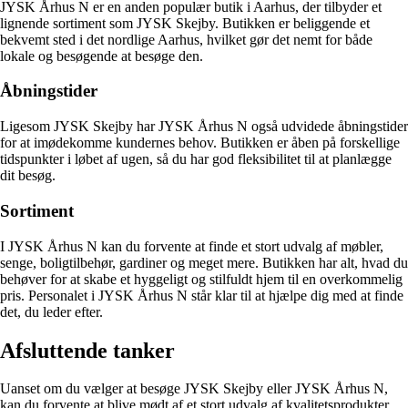
JYSK Århus N er en anden populær butik i Aarhus, der tilbyder et
lignende sortiment som JYSK Skejby. Butikken er beliggende et
bekvemt sted i det nordlige Aarhus, hvilket gør det nemt for både
lokale og besøgende at besøge den.
Åbningstider
Ligesom JYSK Skejby har JYSK Århus N også udvidede åbningstider
for at imødekomme kundernes behov. Butikken er åben på forskellige
tidspunkter i løbet af ugen, så du har god fleksibilitet til at planlægge
dit besøg.
Sortiment
I JYSK Århus N kan du forvente at finde et stort udvalg af møbler,
senge, boligtilbehør, gardiner og meget mere. Butikken har alt, hvad du
behøver for at skabe et hyggeligt og stilfuldt hjem til en overkommelig
pris. Personalet i JYSK Århus N står klar til at hjælpe dig med at finde
det, du leder efter.
Afsluttende tanker
Uanset om du vælger at besøge JYSK Skejby eller JYSK Århus N,
kan du forvente at blive mødt af et stort udvalg af kvalitetsprodukter,