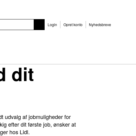
Login
Opret konto
Nyhedsbreve
 dit
t udvalg af jobmuligheder for
 efter dit første job, ønsker at
nger hos Lidl.