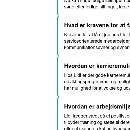
Du kan finde ledige stillinger h
søge efter ledige stillinger, læs
Hvad er kravene for at f
Kravene for at få et job hos Lidl
serviceorienterede medarbejdere.
kommunikationsevner og evnen ti
Hvordan er karrieremul
Hos Lidl er der gode karrieremu
udviklingsprogrammer og mulighe
har mulighed for at vokse og udvi
Hvordan er arbejdsmiljø
Lidl lægger vægt på et positivt
tilbyder træning og støtte til de
efter at skabe en kultur, hvor s