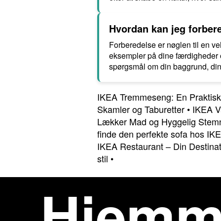
Hvordan kan jeg forbere
Forberedelse er nøglen til en v
eksempler på dine færdigheder o
spørgsmål om din baggrund, dine
IKEA Tremmeseng: En Praktisk 
Skamler og Taburetter
•
IKEA Va
Lækker Mad og Hyggelig Stem
finde den perfekte sofa hos IK
IKEA Restaurant – Din Destina
stil
•
Hjemm