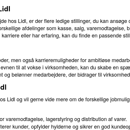
Lidl
ejde hos Lidl, er der flere ledige stillinger, du kan ans
orskellige afdelinger som kasse, salg, varemodtagelse, b
karriere eller har erfaring, kan du finde en passende still
heder, men også karrieremuligheder for ambitiøse medarb
evnen til at vokse i virksomheden, kan du skabe en spæn
 og belønner medarbejdere, der bidrager til virksomhe
dl
 hos Lidl og vil gerne vide mere om de forskellige jobmuli
or varemodtagelse, lagerstyring og distribution af varer.
terer kunder, opfylder hylderne og sikrer en god kundeo