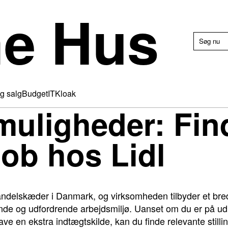
e Hus
g salg
Budget
IT
Kloak
muligheder: Find
ob hos Lidl
handelskæder i Danmark, og virksomheden tilbyder et bred
de og udfordrende arbejdsmiljø. Uanset om du er på udkig
 have en ekstra indtægtskilde, kan du finde relevante stilli