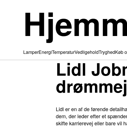
Hjemm
Lamper
Energi
Temperatur
Vedligehold
Tryghed
Køb o
Lidl Job
drømmej
Lidl er en af de førende detail
dem, der leder efter et spænden
skifte karrierevej eller bare vil