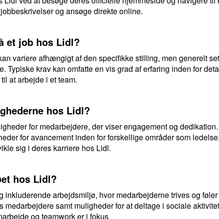
os Lidl ved at besøge deres officielle hjemmeside og navigere til
e jobbeskrivelser og ansøge direkte online.
å et job hos Lidl?
 kan variere afhængigt af den specifikke stilling, men generelt s
 Typiske krav kan omfatte en vis grad af erfaring inden for det
l at arbejde i et team.
ighederne hos Lidl?
ligheder for medarbejdere, der viser engagement og dedikation.
der for avancement inden for forskellige områder som ledelse,
kle sig i deres karriere hos Lidl.
et hos Lidl?
 og inkluderende arbejdsmiljø, hvor medarbejderne trives og føl
res medarbejdere samt muligheder for at deltage i sociale aktivit
amarbejde og teamwork er i fokus.