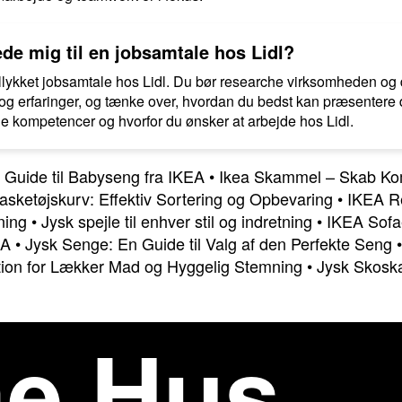
de mig til en jobsamtale hos Lidl?
ellykket jobsamtale hos Lidl. Du bør researche virksomheden og
g erfaringer, og tænke over, hvordan du bedst kan præsentere dig
 kompetencer og hvorfor du ønsker at arbejde hos Lidl.
Guide til Babyseng fra IKEA
•
Ikea Skammel – Skab Kom
sketøjskurv: Effektiv Sortering og Opbevaring
•
IKEA Re
ning
•
Jysk spejle til enhver stil og indretning
•
IKEA Sofae
EA
•
Jysk Senge: En Guide til Valg af den Perfekte Seng
tion for Lækker Mad og Hyggelig Stemning
•
Jysk Skosk
e Hus