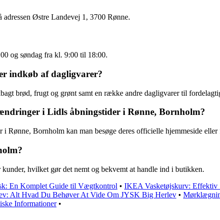
på adressen Østre Landevej 1, 3700 Rønne.
00 og søndag fra kl. 9:00 til 18:00.
er indkøb af dagligvarer?
agt brød, frugt og grønt samt en række andre dagligvarer til fordelagtig
ændringer i Lidls åbningstider i Rønne, Bornholm?
er i Rønne, Bornholm kan man besøge deres officielle hjemmeside eller f
nholm?
 kunder, hvilket gør det nemt og bekvemt at handle ind i butikken.
sk: En Komplet Guide til Vægtkontrol
•
IKEA Vasketøjskurv: Effektiv
ev: Alt Hvad Du Behøver At Vide Om JYSK Big Herlev
•
Mørklægning
ske Informationer
•