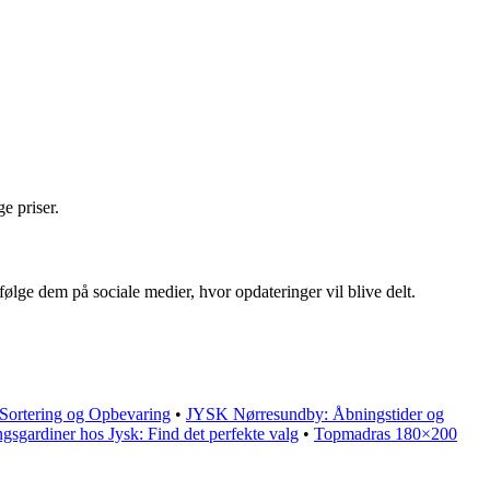
e priser.
ølge dem på sociale medier, hvor opdateringer vil blive delt.
 Sortering og Opbevaring
•
JYSK Nørresundby: Åbningstider og
sgardiner hos Jysk: Find det perfekte valg
•
Topmadras 180×200