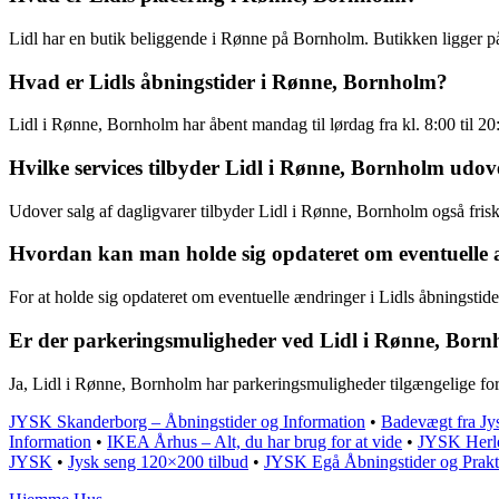
Lidl har en butik beliggende i Rønne på Bornholm. Butikken ligger 
Hvad er Lidls åbningstider i Rønne, Bornholm?
Lidl i Rønne, Bornholm har åbent mandag til lørdag fra kl. 8:00 til 20:
Hvilke services tilbyder Lidl i Rønne, Bornholm udov
Udover salg af dagligvarer tilbyder Lidl i Rønne, Bornholm også friskb
Hvordan kan man holde sig opdateret om eventuelle 
For at holde sig opdateret om eventuelle ændringer i Lidls åbningstid
Er der parkeringsmuligheder ved Lidl i Rønne, Bor
Ja, Lidl i Rønne, Bornholm har parkeringsmuligheder tilgængelige for
JYSK Skanderborg – Åbningstider og Information
•
Badevægt fra Jy
Information
•
IKEA Århus – Alt, du har brug for at vide
•
JYSK Herl
JYSK
•
Jysk seng 120×200 tilbud
•
JYSK Egå Åbningstider og Prakti