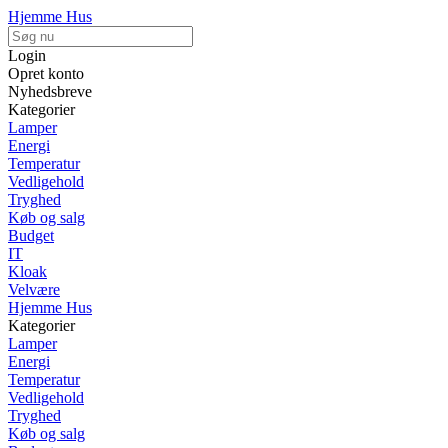
Hjemme Hus
Login
Opret konto
Nyhedsbreve
Kategorier
Lamper
Energi
Temperatur
Vedligehold
Tryghed
Køb og salg
Budget
IT
Kloak
Velvære
Hjemme Hus
Kategorier
Lamper
Energi
Temperatur
Vedligehold
Tryghed
Køb og salg