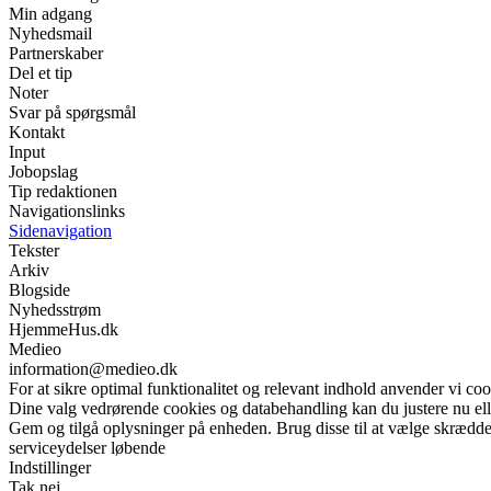
Min adgang
Nyhedsmail
Partnerskaber
Del et tip
Noter
Svar på spørgsmål
Kontakt
Input
Jobopslag
Tip redaktionen
Navigationslinks
Sidenavigation
Tekster
Arkiv
Blogside
Nyhedsstrøm
HjemmeHus.dk
Medieo
information@medieo.dk
For at sikre optimal funktionalitet og relevant indhold anvender vi coo
Dine valg vedrørende cookies og databehandling kan du justere nu elle
Gem og tilgå oplysninger på enheden. Brug disse til at vælge skrædder
serviceydelser løbende
Indstillinger
Tak nej