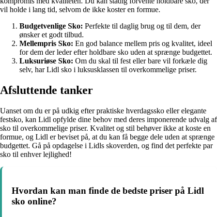
kompromis med kvaliteten. Du kan stadig forvente holdbare sko, der
vil holde i lang tid, selvom de ikke koster en formue.
Budgetvenlige Sko:
Perfekte til daglig brug og til dem, der
ønsker et godt tilbud.
Mellempris Sko:
En god balance mellem pris og kvalitet, ideel
for dem der leder efter holdbare sko uden at sprænge budgettet.
Luksuriøse Sko:
Om du skal til fest eller bare vil forkæle dig
selv, har Lidl sko i luksusklassen til overkommelige priser.
Afsluttende tanker
Uanset om du er på udkig efter praktiske hverdagssko eller elegante
festsko, kan Lidl opfylde dine behov med deres imponerende udvalg af
sko til overkommelige priser. Kvalitet og stil behøver ikke at koste en
formue, og Lidl er beviset på, at du kan få begge dele uden at sprænge
budgettet. Gå på opdagelse i Lidls skoverden, og find det perfekte par
sko til enhver lejlighed!
Hvordan kan man finde de bedste priser på Lidl
sko online?