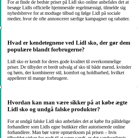
For at finde de bedste priser på Lidl sko online anbefales det at
besøge Lidls officielle hjemmeside regelmæssigt, tilmelde sig
nyhedsbreve for at modtage tilbud og følge Lidl på sociale
medier, hvor de ofte annoncerer særlige kampagner og rabatter.
Hvad er kendetegnene ved Lidl sko, der gør dem
populære blandt forbrugerne?
Lidl sko er kendt for deres gode kvalitet til overkommelige
priser. De tilbyder et bredt udvalg af sko til både mænd, kvinder
og børn, der kombinerer stil, komfort og holdbarhed, hvilket
appellerer til mange forbrugere.
Hvordan kan man være sikker på at købe ægte
Lidl sko og undgå falske produkter?
For at undgå falske Lidl sko anbefales det at købe fra pålidelige
forhandlere som Lidls egne butikker eller autoriserede online
forhandlere. Man bør være opmærksom på prisen – hvis
tilbuddet virker for godt til at være sandt, er det sandsynligvis