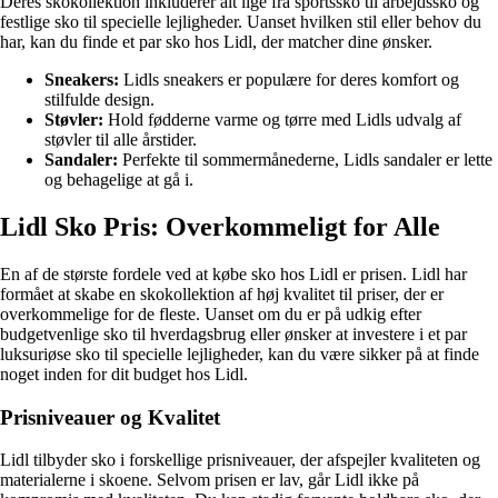
Deres skokollektion inkluderer alt lige fra sportssko til arbejdssko og
festlige sko til specielle lejligheder. Uanset hvilken stil eller behov du
har, kan du finde et par sko hos Lidl, der matcher dine ønsker.
Sneakers:
Lidls sneakers er populære for deres komfort og
stilfulde design.
Støvler:
Hold fødderne varme og tørre med Lidls udvalg af
støvler til alle årstider.
Sandaler:
Perfekte til sommermånederne, Lidls sandaler er lette
og behagelige at gå i.
Lidl Sko Pris: Overkommeligt for Alle
En af de største fordele ved at købe sko hos Lidl er prisen. Lidl har
formået at skabe en skokollektion af høj kvalitet til priser, der er
overkommelige for de fleste. Uanset om du er på udkig efter
budgetvenlige sko til hverdagsbrug eller ønsker at investere i et par
luksuriøse sko til specielle lejligheder, kan du være sikker på at finde
noget inden for dit budget hos Lidl.
Prisniveauer og Kvalitet
Lidl tilbyder sko i forskellige prisniveauer, der afspejler kvaliteten og
materialerne i skoene. Selvom prisen er lav, går Lidl ikke på