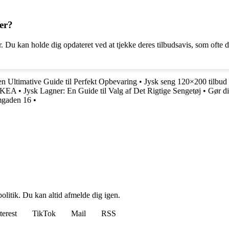
er?
 Du kan holde dig opdateret ved at tjekke deres tilbudsavis, som ofte d
n Ultimative Guide til Perfekt Opbevaring
•
Jysk seng 120×200 tilbud
a IKEA
•
Jysk Lagner: En Guide til Valg af Det Rigtige Sengetøj
•
Gør di
mgaden 16
•
politik. Du kan altid afmelde dig igen.
terest
TikTok
Mail
RSS