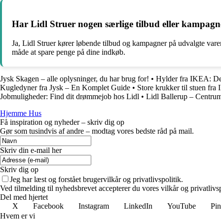
Har Lidl Struer nogen særlige tilbud eller kampagn
Ja, Lidl Struer kører løbende tilbud og kampagner på udvalgte varer.
måde at spare penge på dine indkøb.
Jysk Skagen – alle oplysninger, du har brug for!
•
Hylder fra IKEA: De
Kugledyner fra Jysk – En Komplet Guide
•
Store krukker til stuen fr
Jobmuligheder: Find dit drømmejob hos Lidl
•
Lidl Ballerup – Centru
Hjemme Hus
Få inspiration og nyheder – skriv dig op
Gør som tusindvis af andre – modtag vores bedste råd på mail.
Skriv din e-mail her
Skriv dig op
Jeg har læst og forstået brugervilkår og privatlivspolitik.
Ved tilmelding til nyhedsbrevet accepterer du vores vilkår og privatlivs
Del med hjertet
X
Facebook
Instagram
LinkedIn
YouTube
Pin
Hvem er vi