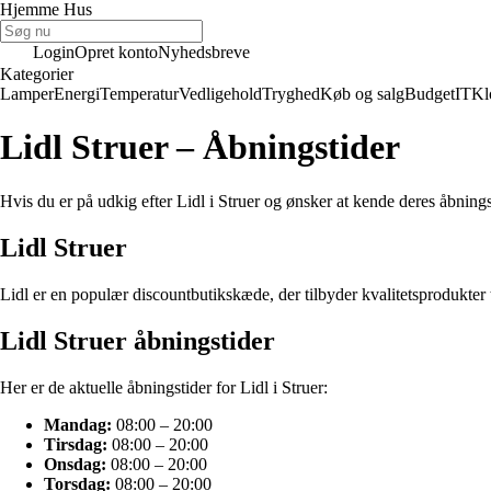
Hjemme Hus
Login
Opret konto
Nyhedsbreve
Kategorier
Lamper
Energi
Temperatur
Vedligehold
Tryghed
Køb og salg
Budget
IT
Kl
Lidl Struer – Åbningstider
Hvis du er på udkig efter Lidl i Struer og ønsker at kende deres åbningst
Lidl Struer
Lidl er en populær discountbutikskæde, der tilbyder kvalitetsprodukter 
Lidl Struer åbningstider
Her er de aktuelle åbningstider for Lidl i Struer:
Mandag:
08:00 – 20:00
Tirsdag:
08:00 – 20:00
Onsdag:
08:00 – 20:00
Torsdag:
08:00 – 20:00