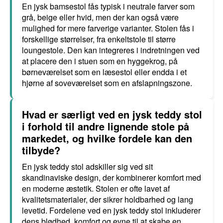
En jysk bamsestol fås typisk i neutrale farver som
grå, beige eller hvid, men der kan også være
mulighed for mere farverige varianter. Stolen fås i
forskellige størrelser, fra enkeltstole til større
loungestole. Den kan integreres i indretningen ved
at placere den i stuen som en hyggekrog, på
børneværelset som en læsestol eller endda i et
hjørne af soveværelset som en afslapningszone.
Hvad er særligt ved en jysk teddy stol
i forhold til andre lignende stole på
markedet, og hvilke fordele kan den
tilbyde?
En jysk teddy stol adskiller sig ved sit
skandinaviske design, der kombinerer komfort med
en moderne æstetik. Stolen er ofte lavet af
kvalitetsmaterialer, der sikrer holdbarhed og lang
levetid. Fordelene ved en jysk teddy stol inkluderer
dens blødhed, komfort og evne til at skabe en