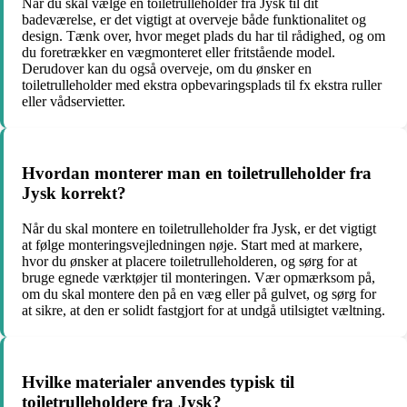
Når du skal vælge en toiletrulleholder fra Jysk til dit
badeværelse, er det vigtigt at overveje både funktionalitet og
design. Tænk over, hvor meget plads du har til rådighed, og om
du foretrækker en vægmonteret eller fritstående model.
Derudover kan du også overveje, om du ønsker en
toiletrulleholder med ekstra opbevaringsplads til fx ekstra ruller
eller vådservietter.
Hvordan monterer man en toiletrulleholder fra
Jysk korrekt?
Når du skal montere en toiletrulleholder fra Jysk, er det vigtigt
at følge monteringsvejledningen nøje. Start med at markere,
hvor du ønsker at placere toiletrulleholderen, og sørg for at
bruge egnede værktøjer til monteringen. Vær opmærksom på,
om du skal montere den på en væg eller på gulvet, og sørg for
at sikre, at den er solidt fastgjort for at undgå utilsigtet væltning.
Hvilke materialer anvendes typisk til
toiletrulleholdere fra Jysk?