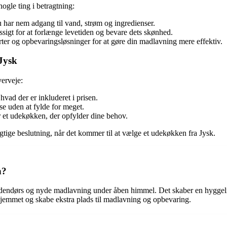
nogle ting i betragtning:
 har nem adgang til vand, strøm og ingredienser.
sigt for at forlænge levetiden og bevare dets skønhed.
urter og opbevaringsløsninger for at gøre din madlavning mere effektiv.
Jysk
verveje:
hvad der er inkluderet i prisen.
se uden at fylde for meget.
r et udekøkken, der opfylder dine behov.
rigtige beslutning, når det kommer til at vælge et udekøkken fra Jysk.
n?
 udendørs og nyde madlavning under åben himmel. Det skaber en hyggeli
jemmet og skabe ekstra plads til madlavning og opbevaring.