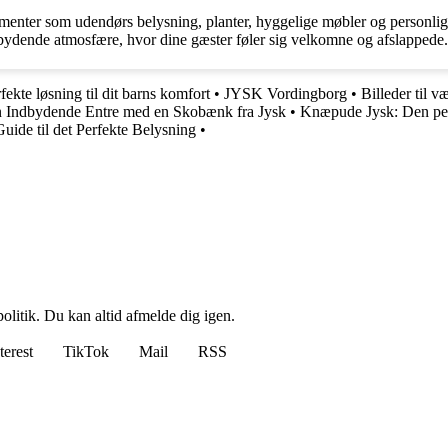
menter som udendørs belysning, planter, hyggelige møbler og personlige
bydende atmosfære, hvor dine gæster føler sig velkomne og afslappede.
ekte løsning til dit barns komfort
•
JYSK Vordingborg
•
Billeder til 
n Indbydende Entre med en Skobænk fra Jysk
•
Knæpude Jysk: Den per
de til det Perfekte Belysning
•
politik. Du kan altid afmelde dig igen.
terest
TikTok
Mail
RSS