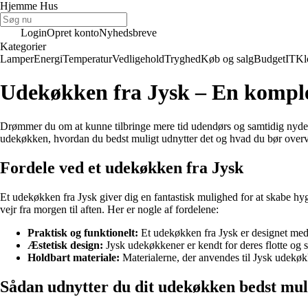
Hjemme Hus
Login
Opret konto
Nyhedsbreve
Kategorier
Lamper
Energi
Temperatur
Vedligehold
Tryghed
Køb og salg
Budget
IT
Kl
Udekøkken fra Jysk – En komple
Drømmer du om at kunne tilbringe mere tid udendørs og samtidig nyde 
udekøkken, hvordan du bedst muligt udnytter det og hvad du bør overvej
Fordele ved et udekøkken fra Jysk
Et udekøkken fra Jysk giver dig en fantastisk mulighed for at skabe 
vejr fra morgen til aften. Her er nogle af fordelene:
Praktisk og funktionelt:
Et udekøkken fra Jysk er designet med 
Æstetisk design:
Jysk udekøkkener er kendt for deres flotte og st
Holdbart materiale:
Materialerne, der anvendes til Jysk udekøkk
Sådan udnytter du dit udekøkken bedst mul