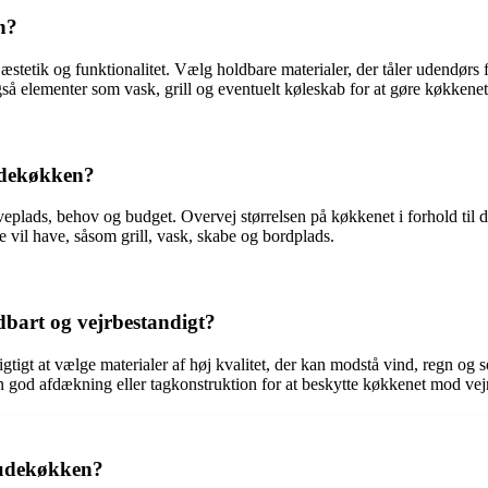
n?
e æstetik og funktionalitet. Vælg holdbare materialer, der tåler udendø
 elementer som vask, grill og eventuelt køleskab for at gøre køkkenet
 udekøkken?
eplads, behov og budget. Overvej størrelsen på køkkenet i forhold til den
 vil have, såsom grill, vask, skabe og bordplads.
dbart og vejrbestandigt?
gtigt at vælge materialer af høj kvalitet, der kan modstå vind, regn og sol
 god afdækning eller tagkonstruktion for at beskytte køkkenet mod vej
 udekøkken?