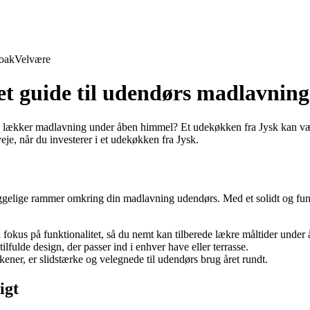
oak
Velvære
t guide til udendørs madlavning
lækker madlavning under åben himmel? Et udekøkken fra Jysk kan være 
e, når du investerer i et udekøkken fra Jysk.
hyggelige rammer omkring din madlavning udendørs. Med et solidt og f
fokus på funktionalitet, så du nemt kan tilberede lækre måltider under
ilfulde design, der passer ind i enhver have eller terrasse.
ener, er slidstærke og velegnede til udendørs brug året rundt.
igt