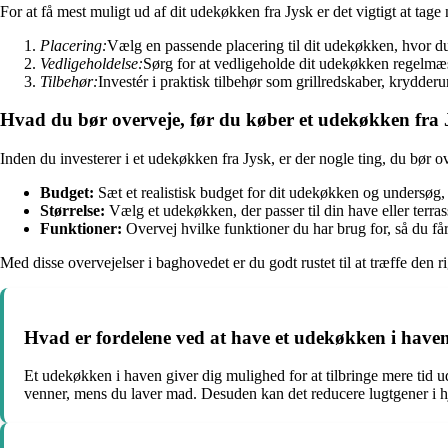
For at få mest muligt ud af dit udekøkken fra Jysk er det vigtigt at tage 
Placering:
Vælg en passende placering til dit udekøkken, hvor du
Vedligeholdelse:
Sørg for at vedligeholde dit udekøkken regelmæs
Tilbehør:
Investér i praktisk tilbehør som grillredskaber, krydder
Hvad du bør overveje, før du køber et udekøkken fra 
Inden du investerer i et udekøkken fra Jysk, er der nogle ting, du bør o
Budget:
Sæt et realistisk budget for dit udekøkken og undersøg, 
Størrelse:
Vælg et udekøkken, der passer til din have eller terras
Funktioner:
Overvej hvilke funktioner du har brug for, så du få
Med disse overvejelser i baghovedet er du godt rustet til at træffe den 
Hvad er fordelene ved at have et udekøkken i have
Et udekøkken i haven giver dig mulighed for at tilbringe mere tid
venner, mens du laver mad. Desuden kan det reducere lugtgener i h