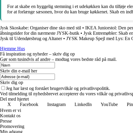
For at skabe en hyggelig stemning i et udekøkken kan du tilføje ele
for at forlænge sæsonen, hvor du kan bruge køkkenet. Skab en ind
Jysk Skoskabe: Organiser dine sko med stil
•
IKEA Juniorstol: Den perf
åbningstider for din nærmeste JYSK-butik
•
Jysk Entremøbler: Skab e
Jysk til Udendørsbrug og Altaner
•
JYSK Makeup Spejl med Lys: En Gui
Hjemme Hus
Få inspiration og nyheder – skriv dig op
Gør som tusindvis af andre – modtag vores bedste råd på mail.
Skriv din e-mail her
Skriv dig op
Jeg har læst og forstået brugervilkår og privatlivspolitik.
Ved tilmelding til nyhedsbrevet accepterer du vores vilkår og privatlivs
Del med hjertet
X
Facebook
Instagram
LinkedIn
YouTube
Pin
Hvem er vi
Kontakt os
Presse
Promovering
Min adgang