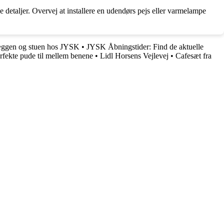
 detaljer. Overvej at installere en udendørs pejs eller varmelampe
væggen og stuen hos JYSK
•
JYSK Åbningstider: Find de aktuelle
fekte pude til mellem benene
•
Lidl Horsens Vejlevej
•
Cafesæt fra