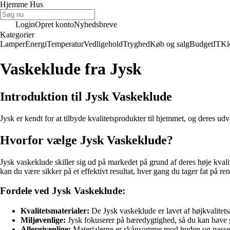
Hjemme Hus
Login
Opret konto
Nyhedsbreve
Kategorier
Lamper
Energi
Temperatur
Vedligehold
Tryghed
Køb og salg
Budget
IT
Kl
Vaskeklude fra Jysk
Introduktion til Jysk Vaskeklude
Jysk er kendt for at tilbyde kvalitetsprodukter til hjemmet, og deres 
Hvorfor vælge Jysk Vaskeklude?
Jysk vaskeklude skiller sig ud på markedet på grund af deres høje kval
kan du være sikker på et effektivt resultat, hver gang du tager fat på re
Fordele ved Jysk Vaskeklude:
Kvalitetsmaterialer:
De Jysk vaskeklude er lavet af højkvalitetsm
Miljøvenlige:
Jysk fokuserer på bæredygtighed, så du kan have 
Allergivenlige:
Materialerne er skånsomme mod huden og passer g