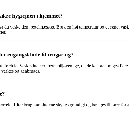
sikre hygiejnen i hjemmet?
bør du vaske dem regelmæssigt. Brug en høj temperatur og et egnet vask
ier.
for engangsklude til rengøring?
lere fordele. Vaskeklude er mere miljøvenlige, da de kan genbruges fle
n vaskes og genbruges.
e?
 korrekt. Efter brug bør kludene skylles grundigt og hænges til tørre fo