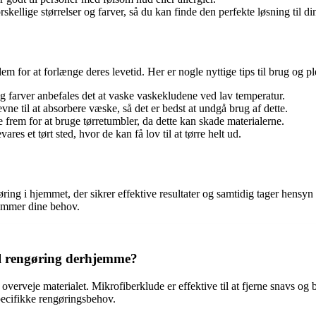
rskellige størrelser og farver, så du kan finde den perfekte løsning til d
dem for at forlænge deres levetid. Her er nogle nyttige tips til brug og p
og farver anbefales det at vaske vaskekludene ved lav temperatur.
e til at absorbere væske, så det er bedst at undgå brug af dette.
e frem for at bruge tørretumbler, da dette kan skade materialerne.
es et tørt sted, hvor de kan få lov til at tørre helt ud.
ring i hjemmet, der sikrer effektive resultater og samtidig tager hensyn 
kommer dine behov.
il rengøring derhjemme?
t overveje materialet. Mikrofiberklude er effektive til at fjerne snavs
specifikke rengøringsbehov.