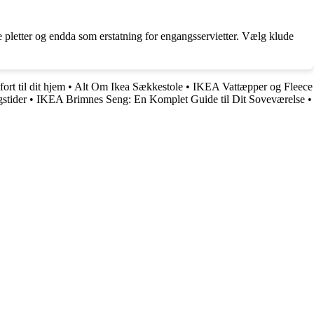
e pletter og endda som erstatning for engangsservietter. Vælg klude
rt til dit hjem
•
Alt Om Ikea Sækkestole
•
IKEA Vattæpper og Fleece
gstider
•
IKEA Brimnes Seng: En Komplet Guide til Dit Soveværelse
•