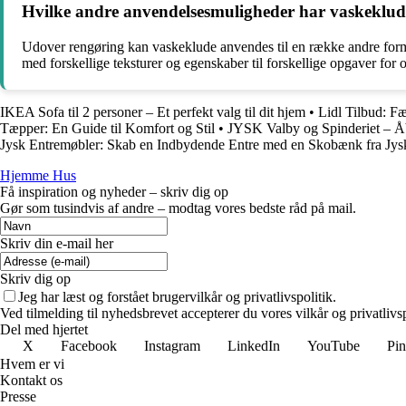
Hvilke andre anvendelsesmuligheder har vaskeklud
Udover rengøring kan vaskeklude anvendes til en række andre formål
med forskellige teksturer og egenskaber til forskellige opgaver for 
IKEA Sofa til 2 personer – Et perfekt valg til dit hjem
•
Lidl Tilbud: F
Tæpper: En Guide til Komfort og Stil
•
JYSK Valby og Spinderiet – Åb
Jysk Entremøbler: Skab en Indbydende Entre med en Skobænk fra Jys
Hjemme Hus
Få inspiration og nyheder – skriv dig op
Gør som tusindvis af andre – modtag vores bedste råd på mail.
Skriv din e-mail her
Skriv dig op
Jeg har læst og forstået brugervilkår og privatlivspolitik.
Ved tilmelding til nyhedsbrevet accepterer du vores vilkår og privatlivs
Del med hjertet
X
Facebook
Instagram
LinkedIn
YouTube
Pin
Hvem er vi
Kontakt os
Presse