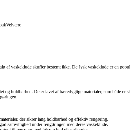
oak
Velvære
udvalg af vaskeklude skuffer bestemt ikke. De Jysk vaskeklude er en pop
itet og holdbarhed. De er lavet af bæredygtige materialer, som både er
ngøringen.
aterialer, der sikrer lang holdbarhed og effektiv rengøring.
god samvittighed under rengøringen med deres vaskeklude.
odt til personer med følsom hud eller allergier.