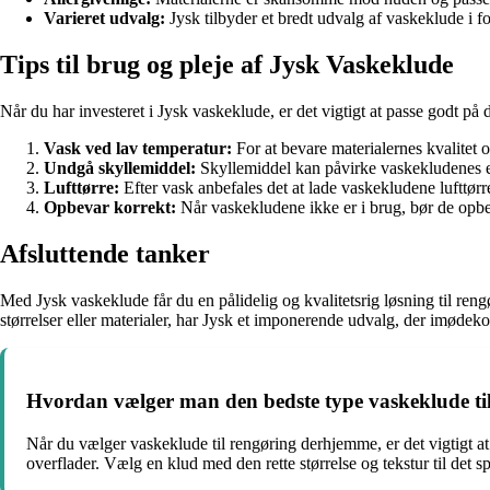
Varieret udvalg:
Jysk tilbyder et bredt udvalg af vaskeklude i fo
Tips til brug og pleje af Jysk Vaskeklude
Når du har investeret i Jysk vaskeklude, er det vigtigt at passe godt på 
Vask ved lav temperatur:
For at bevare materialernes kvalitet 
Undgå skyllemiddel:
Skyllemiddel kan påvirke vaskekludenes evn
Lufttørre:
Efter vask anbefales det at lade vaskekludene lufttørr
Opbevar korrekt:
Når vaskekludene ikke er i brug, bør de opbevar
Afsluttende tanker
Med Jysk vaskeklude får du en pålidelig og kvalitetsrig løsning til rengø
størrelser eller materialer, har Jysk et imponerende udvalg, der imøde
Hvordan vælger man den bedste type vaskeklude t
Når du vælger vaskeklude til rengøring derhjemme, er det vigtigt a
overflader. Vælg en klud med den rette størrelse og tekstur til det 