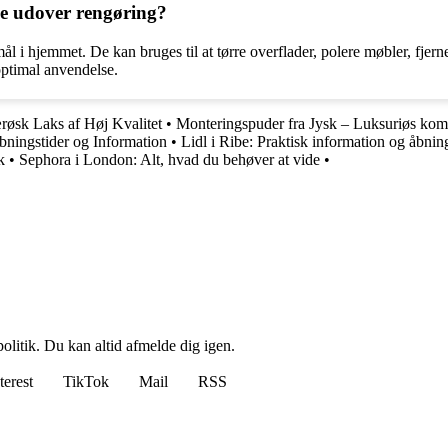
e udover rengøring?
 i hjemmet. De kan bruges til at tørre overflader, polere møbler, fjern
optimal anvendelse.
ærøsk Laks af Høj Kvalitet
•
Monteringspuder fra Jysk – Luksuriøs komfo
ningstider og Information
•
Lidl i Ribe: Praktisk information og åbnin
k
•
Sephora i London: Alt, hvad du behøver at vide
•
politik. Du kan altid afmelde dig igen.
terest
TikTok
Mail
RSS