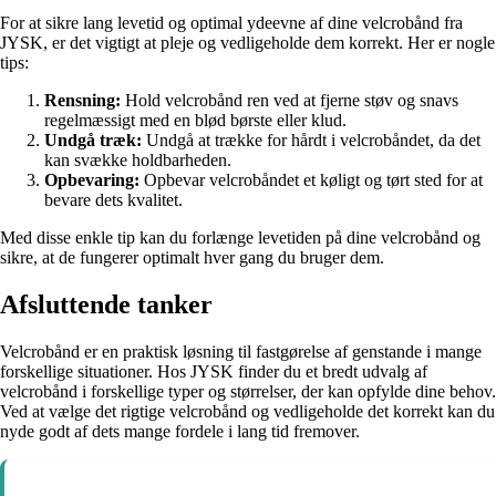
For at sikre lang levetid og optimal ydeevne af dine velcrobånd fra
JYSK, er det vigtigt at pleje og vedligeholde dem korrekt. Her er nogle
tips:
Rensning:
Hold velcrobånd ren ved at fjerne støv og snavs
regelmæssigt med en blød børste eller klud.
Undgå træk:
Undgå at trække for hårdt i velcrobåndet, da det
kan svække holdbarheden.
Opbevaring:
Opbevar velcrobåndet et køligt og tørt sted for at
bevare dets kvalitet.
Med disse enkle tip kan du forlænge levetiden på dine velcrobånd og
sikre, at de fungerer optimalt hver gang du bruger dem.
Afsluttende tanker
Velcrobånd er en praktisk løsning til fastgørelse af genstande i mange
forskellige situationer. Hos JYSK finder du et bredt udvalg af
velcrobånd i forskellige typer og størrelser, der kan opfylde dine behov.
Ved at vælge det rigtige velcrobånd og vedligeholde det korrekt kan du
nyde godt af dets mange fordele i lang tid fremover.