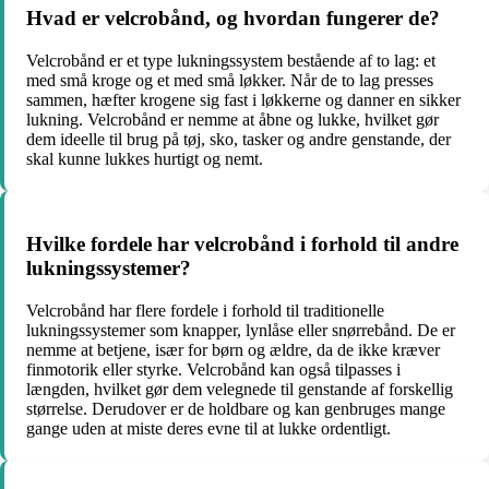
Hvad er velcrobånd, og hvordan fungerer de?
Velcrobånd er et type lukningssystem bestående af to lag: et
med små kroge og et med små løkker. Når de to lag presses
sammen, hæfter krogene sig fast i løkkerne og danner en sikker
lukning. Velcrobånd er nemme at åbne og lukke, hvilket gør
dem ideelle til brug på tøj, sko, tasker og andre genstande, der
skal kunne lukkes hurtigt og nemt.
Hvilke fordele har velcrobånd i forhold til andre
lukningssystemer?
Velcrobånd har flere fordele i forhold til traditionelle
lukningssystemer som knapper, lynlåse eller snørrebånd. De er
nemme at betjene, især for børn og ældre, da de ikke kræver
finmotorik eller styrke. Velcrobånd kan også tilpasses i
længden, hvilket gør dem velegnede til genstande af forskellig
størrelse. Derudover er de holdbare og kan genbruges mange
gange uden at miste deres evne til at lukke ordentligt.