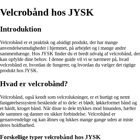
Velcrobånd hos JYSK
Introduktion
Velcrobånd er et praktisk og alsidigt produkt, der har mange
anvendelsesmuligheder i hjemmet, på arbejdet og i mange andre
sammenhænge. Hos JYSK finder du et bredt udvalg af velcrobånd, der
kan opfylde dine behov. I denne guide vil vi se nærmere på, hvad
velcrobånd er, hvordan de fungerer, og hvordan du vælger det rigtige
produkt hos JYSK.
Hvad er velcrobånd?
Velcrobånd, også kendt som velcrolukninger, er et hurtigt og nemt
fastgørelsessystem bestående af to dele: et blødt, løkkeformet bånd og
et hårdt, kroget bånd. Når disse to dele trykkes mod hinanden, hæfter
de sammen og danner en sikker forbindelse. Velcrobånd er
genanvendelige og kan åbnes og lukkes mange gange uden at miste
deres holdbarhed.
Forskellige typer velcrobånd hos JYSK