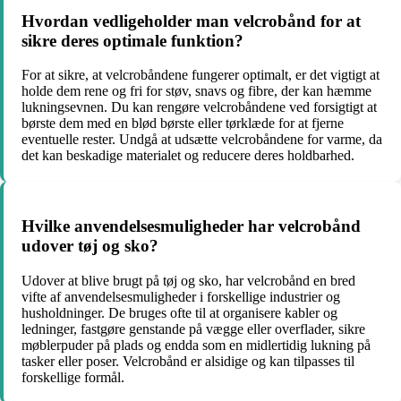
Hvordan vedligeholder man velcrobånd for at
sikre deres optimale funktion?
For at sikre, at velcrobåndene fungerer optimalt, er det vigtigt at
holde dem rene og fri for støv, snavs og fibre, der kan hæmme
lukningsevnen. Du kan rengøre velcrobåndene ved forsigtigt at
børste dem med en blød børste eller tørklæde for at fjerne
eventuelle rester. Undgå at udsætte velcrobåndene for varme, da
det kan beskadige materialet og reducere deres holdbarhed.
Hvilke anvendelsesmuligheder har velcrobånd
udover tøj og sko?
Udover at blive brugt på tøj og sko, har velcrobånd en bred
vifte af anvendelsesmuligheder i forskellige industrier og
husholdninger. De bruges ofte til at organisere kabler og
ledninger, fastgøre genstande på vægge eller overflader, sikre
møblerpuder på plads og endda som en midlertidig lukning på
tasker eller poser. Velcrobånd er alsidige og kan tilpasses til
forskellige formål.