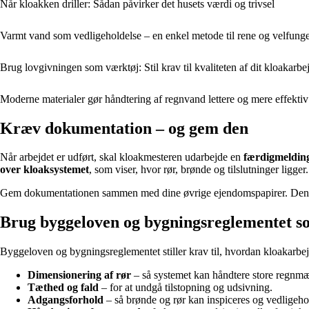
Når kloakken driller: Sådan påvirker det husets værdi og trivsel
Varmt vand som vedligeholdelse – en enkel metode til rene og velfung
Brug lovgivningen som værktøj: Stil krav til kvaliteten af dit kloakarbe
Moderne materialer gør håndtering af regnvand lettere og mere effektiv
Kræv dokumentation – og gem den
Når arbejdet er udført, skal kloakmesteren udarbejde en
færdigmeldin
over kloaksystemet
, som viser, hvor rør, brønde og tilslutninger ligger.
Gem dokumentationen sammen med dine øvrige ejendomspapirer. Den kan b
Brug byggeloven og bygningsreglementet 
Byggeloven og bygningsreglementet stiller krav til, hvordan kloakarbe
Dimensionering af rør
– så systemet kan håndtere store regnm
Tæthed og fald
– for at undgå tilstopning og udsivning.
Adgangsforhold
– så brønde og rør kan inspiceres og vedligeho