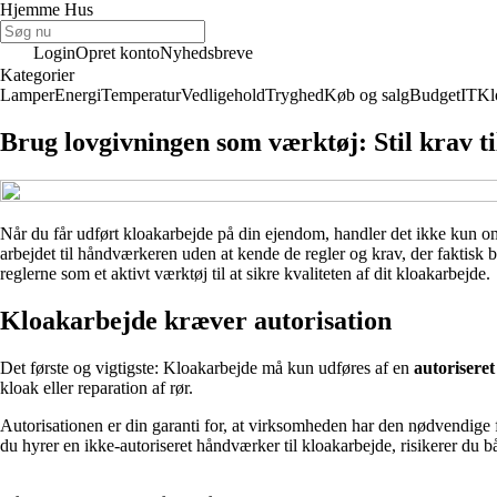
Hjemme Hus
Login
Opret konto
Nyhedsbreve
Kategorier
Lamper
Energi
Temperatur
Vedligehold
Tryghed
Køb og salg
Budget
IT
Kl
Brug lovgivningen som værktøj: Stil krav ti
Når du får udført kloakarbejde på din ejendom, handler det ikke kun om 
arbejdet til håndværkeren uden at kende de regler og krav, der faktisk 
reglerne som et aktivt værktøj til at sikre kvaliteten af dit kloakarbejde.
Kloakarbejde kræver autorisation
Det første og vigtigste: Kloakarbejde må kun udføres af en
autorisere
kloak eller reparation af rør.
Autorisationen er din garanti for, at virksomheden har den nødvendige 
du hyrer en ikke-autoriseret håndværker til kloakarbejde, risikerer du 