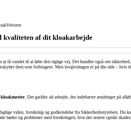
oak
Velvære
l kvaliteten af dit kloakarbejde
at få vandet til at løbe den rigtige vej. Det handler også om sikkerhed
beskytter dem som forbrugere. Men lovgivningen er på din side – hvis du
t kloakmester
. Det gælder alt arbejde, der indebærer ændringer på afløbs
faglige viden, forsikring og godkendelse fra Sikkerhedsstyrelsen. Du ka
både bøder og problemer med forsikringen, hvis der senere opstår skader