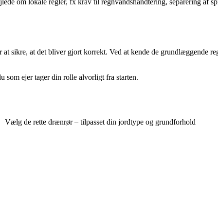
om lokale regler, fx krav til regnvandshåndtering, separering af spild
 at sikre, at det bliver gjort korrekt. Ved at kende de grundlæggende re
som ejer tager din rolle alvorligt fra starten.
Vælg de rette drænrør – tilpasset din jordtype og grundforhold