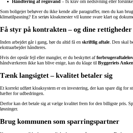
Håndtering af regnvand
– fx krav om nedsivning eller forsinke
Som boligejer behøver du ikke kende alle paragraffer, men du kan bruge 
klimatilpasning? En seriøs kloakmester vil kunne svare klart og dokume
Få styr på kontrakten – og dine rettigheder
Inden arbejdet går i gang, bør du altid få en
skriftlig aftale
. Den skal be
ekstraarbejder håndteres.
Hvis der opstår fejl eller mangler, er du beskyttet af
forbrugeraftalelo
håndværkeren ikke kan blive enige, kan du klage til
Byggeriets Anke
Tænk langsigtet – kvalitet betaler sig
Et korrekt udført kloaksystem er en investering, der kan spare dig for st
hæfter for udbedringen.
Derfor kan det betale sig at vælge kvalitet frem for den billigste pris. 
løsninger.
Brug kommunen som sparringspartner