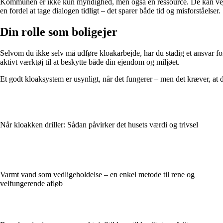
Kommunen er ikke kun myndighed, men også en ressource. De kan vejlede 
en fordel at tage dialogen tidligt – det sparer både tid og misforståelser.
Din rolle som boligejer
Selvom du ikke selv må udføre kloakarbejde, har du stadig et ansvar for
aktivt værktøj til at beskytte både din ejendom og miljøet.
Et godt kloaksystem er usynligt, når det fungerer – men det kræver, at du 
Når kloakken driller: Sådan påvirker det husets værdi og trivsel
Varmt vand som vedligeholdelse – en enkel metode til rene og
velfungerende afløb