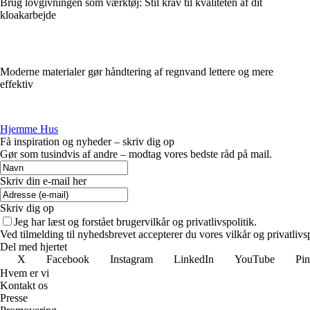
Brug lovgivningen som værktøj: Stil krav til kvaliteten af dit
kloakarbejde
Moderne materialer gør håndtering af regnvand lettere og mere
effektiv
Hjemme Hus
Få inspiration og nyheder – skriv dig op
Gør som tusindvis af andre – modtag vores bedste råd på mail.
Skriv din e-mail her
Skriv dig op
Jeg har læst og forstået brugervilkår og privatlivspolitik.
Ved tilmelding til nyhedsbrevet accepterer du vores vilkår og privatlivs
Del med hjertet
X
Facebook
Instagram
LinkedIn
YouTube
Pin
Hvem er vi
Kontakt os
Presse