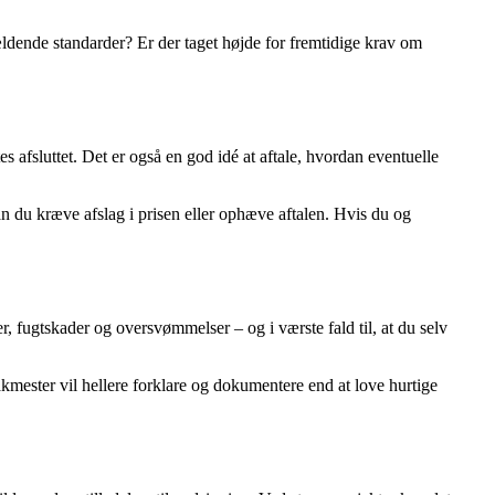
ældende standarder? Er der taget højde for fremtidige krav om
es afsluttet. Det er også en god idé at aftale, hvordan eventuelle
e kan du kræve afslag i prisen eller ophæve aftalen. Hvis du og
er, fugtskader og oversvømmelser – og i værste fald til, at du selv
oakmester vil hellere forklare og dokumentere end at love hurtige