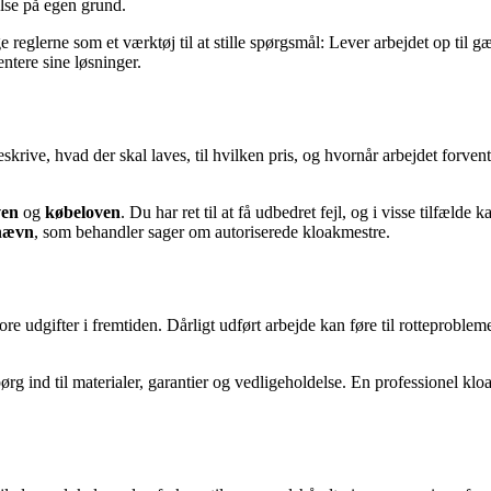
lse på egen grund.
reglerne som et værktøj til at stille spørgsmål: Lever arbejdet op til g
ntere sine løsninger.
skrive, hvad der skal laves, til hvilken pris, og hvornår arbejdet forvent
ven
og
købeloven
. Du har ret til at få udbedret fejl, og i visse tilfæld
nævn
, som behandler sager om autoriserede kloakmestre.
ore udgifter i fremtiden. Dårligt udført arbejde kan føre til rotteproblem
Spørg ind til materialer, garantier og vedligeholdelse. En professionel kl