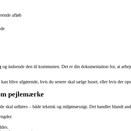
erende afløb
jde
g
og indsende den til kommunen. Det er din dokumentation for, at arbejd
live afgørende, hvis du senere skal sælge huset, eller hvis der opstå
som pejlemærke
jde skal udføres – både teknisk og miljømæssigt. Det handler blandt an
ængder.
ldes.