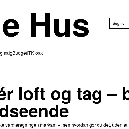
e Hus
g salg
Budget
IT
Kloak
ér loft og tag – 
udseende
sænke varmeregningen markant – men hvordan gør du det, uden a