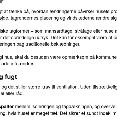
ur
tigt at tænke på, hvordan ændringerne påvirker husets pro
højde, tagrendernes placering og vindskederne ændre sig
iske tagformer – som mansardtage, stråtage eller huse 
r det oprindelige udtryk. Det kan for eksempel være at br
oleringen bag traditionelle beklædninger.
digt hus, skal du desuden være opmærksom på kommunens
facade må ændres.
g fugt
 og det stiller større krav til ventilation. Uden tilstrækkel
l eller råd.
mellem isoleringen og tagdækningen, og overvej 
spalter
, hvis huset er meget tæt. Det sikrer et sundt indeklim