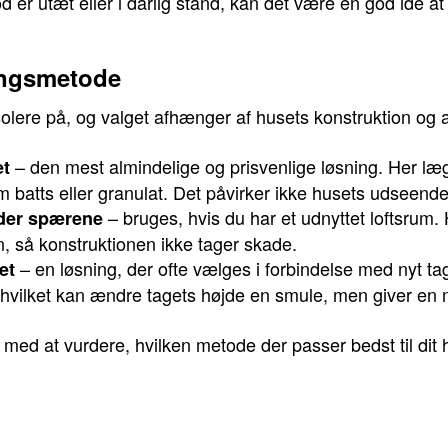
od er utæt eller i dårlig stand, kan det være en god idé 
ringsmetode
solere på, og valget afhænger af husets konstruktion og a
– den mest almindelige og prisvenlige løsning. Her læ
et
om batts eller granulat. Det påvirker ikke husets udseende
– bruges, hvis du har et udnyttet loftsru
nder spærene
on, så konstruktionen ikke tager skade.
– en løsning, der ofte vælges i forbindelse med nyt ta
et
hvilket kan ændre tagets højde en smule, men giver en me
ed at vurdere, hvilken metode der passer bedst til dit 