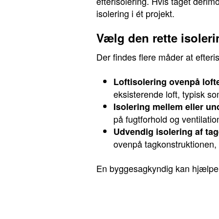
efterisolering. Hvis taget derim
isolering i ét projekt.
Vælg den rette isole
Der findes flere måder at efteri
Loftisolering ovenpå loft
eksisterende loft, typisk s
Isolering mellem eller u
på fugtforhold og ventilati
Udvendig isolering af tag
ovenpå tagkonstruktionen, 
En byggesagkyndig kan hjælpe m