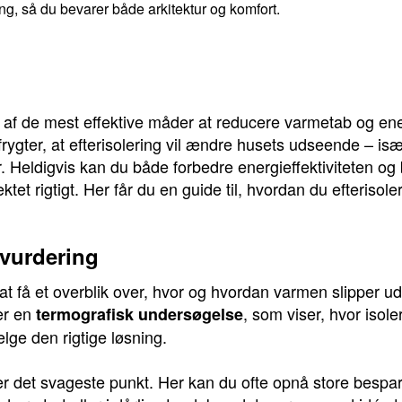
ng, så du bevarer både arkitektur og komfort.
 en af de mest effektive måder at reducere varmetab og en
rygter, at efterisolering vil ændre husets udseende – isæ
r. Heldigvis kan du både forbedre energieffektiviteten og
tet rigtigt. Her får du en guide til, hvordan du efterisole
 vurdering
t at få et overblik over, hvor og hvordan varmen slipper 
er en
, som viser, hvor isole
termografisk undersøgelse
ælge den rigtige løsning.
 er det svageste punkt. Her kan du ofte opnå store bespar