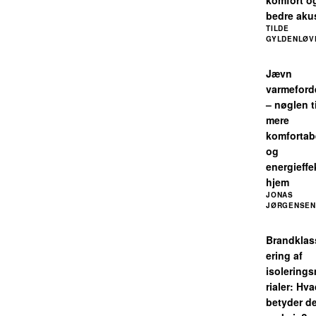
komfort o
bedre aku
TILDE
GYLDENLØV
Jævn
varmeford
– nøglen ti
mere
komfortab
og
energieffe
hjem
JONAS
JØRGENSEN
Brandklass
ering af
isolering
rialer: Hv
betyder de