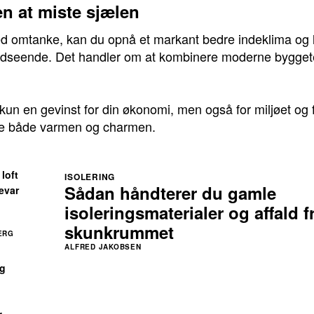
n at miste sjælen
ed omtanke, kan du opnå et markant bedre indeklima og 
seende. Det handler om at kombinere moderne byggete
ke kun en gevinst for din økonomi, men også for miljøet og
re både varmen og charmen.
 loft
ISOLERING
Sådan håndterer du gamle
evar
isoleringsmaterialer og affald f
skunkrummet
ERG
ALFRED JAKOBSEN
ig