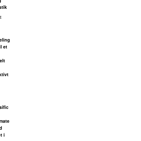
g
stik
E
eling
l et
elt
ktivt
ific
smate
ad
t i