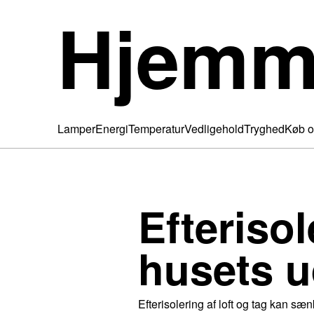
Hjemm
Lamper
Energi
Temperatur
Vedligehold
Tryghed
Køb o
Efterisol
husets 
Efterisolering af loft og tag kan 