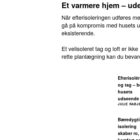
Et varmere hjem – ude
Når efterisoleringen udføres m
gå på kompromis med husets ud
eksisterende.
Et velisoleret tag og loft er ik
rette planlægning kan du beva
Efterisolér
og tag – b
husets
udseende
JULIE RABJ
Bæredygt
isolering
skaber ro,