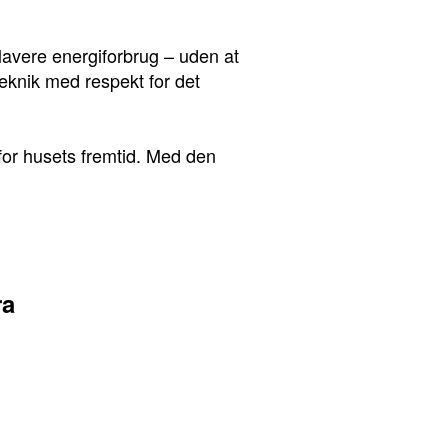
lavere energiforbrug – uden at
knik med respekt for det
 for husets fremtid. Med den
ra