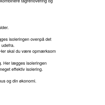
at kombinere tagrenovering og
lder.
gges isoleringen ovenpå det
 udefra.
m. Her skal du være opmærksom
g. Her lægges isoleringen
get effektiv isolering.
hus og din økonomi.