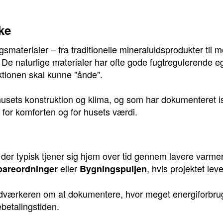
ke
smaterialer – fra traditionelle mineraluldsprodukter til 
d. De naturlige materialer har ofte gode fugtregulerende
ktionen skal kunne "ånde".
 husets konstruktion og klima, og som har dokumenteret i
de for komforten og for husets værdi.
g, der typisk tjener sig hjem over tid gennem lavere var
eller
, hvis projektet leve
pareordninger
Bygningspuljen
åndværkeren om at dokumentere, hvor meget energiforbruge
gebetalingstiden.