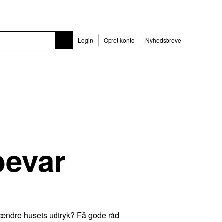
Login
Opret konto
Nyhedsbreve
bevar
t ændre husets udtryk? Få gode råd