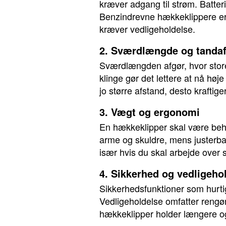
kræver adgang til strøm. Batteri
Benzindrevne hækkeklippere er 
kræver vedligeholdelse.
2. Sværdlængde og tanda
Sværdlængden afgør, hvor store
klinge gør det lettere at nå h
jo større afstand, desto kraftig
3. Vægt og ergonomi
En hækkeklipper skal være beh
arme og skuldre, mens justerb
især hvis du skal arbejde over 
4. Sikkerhed og vedligeho
Sikkerhedsfunktioner som hurtig
Vedligeholdelse omfatter rengør
hækkeklipper holder længere o