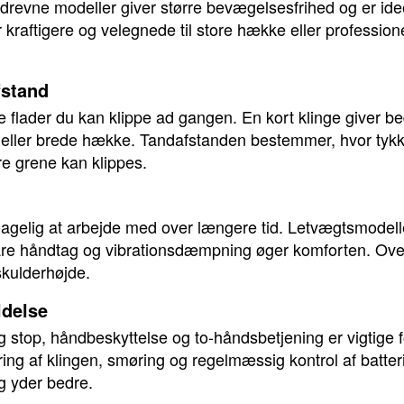
drevne modeller giver større bevægelsesfrihed og er ideel
kraftigere og velegnede til store hække eller profession
fstand
 flader du kan klippe ad gangen. En kort klinge giver b
øje eller brede hække. Tandafstanden bestemmer, hvor ty
ere grene kan klippes.
agelig at arbejde med over længere tid. Letvægtsmodell
are håndtag og vibrationsdæmpning øger komforten. Ove
skulderhøjde.
ldelse
 stop, håndbeskyttelse og to-håndsbetjening er vigtige f
ing af klingen, smøring og regelmæssig kontrol af batteri
g yder bedre.