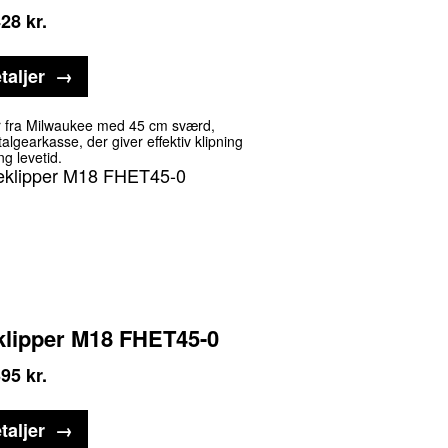
428
kr.
taljer
er fra Milwaukee med 45 cm sværd,
lgearkasse, der giver effektiv klipning
ng levetid.
lipper M18 FHET45-0
395
kr.
taljer