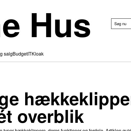
e Hus
g salg
Budget
IT
Kloak
ige hækkeklippe
ét overblik
ge typer hækkeklippere, deres funktioner og fordele. Artiklen gui