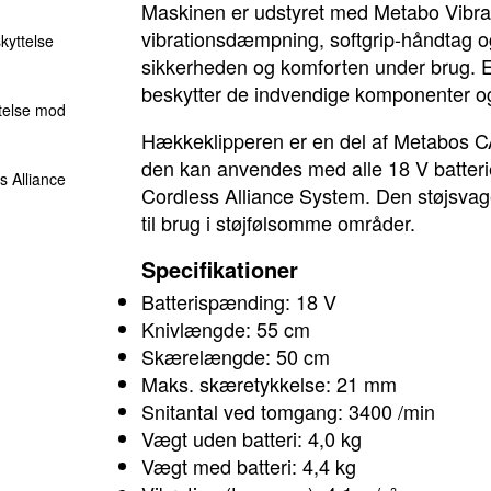
Maskinen er udstyret med Metabo Vibr
vibrationsdæmpning, softgrip-håndtag og
kyttelse
sikkerheden og komforten under brug. 
beskytter de indvendige komponenter og b
telse mod
Hækkeklipperen er en del af Metabos CA
den kan anvendes med alle 18 V batteri
ss Alliance
Cordless Alliance System. Den støjsvag
til brug i støjfølsomme områder.
Specifikationer
Batterispænding: 18 V
Knivlængde: 55 cm
Skærelængde: 50 cm
Maks. skæretykkelse: 21 mm
Snitantal ved tomgang: 3400 /min
Vægt uden batteri: 4,0 kg
Vægt med batteri: 4,4 kg