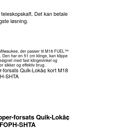
 teleskopskaft. Det kan betale
gste løsning.
a Milwaukee, der passer til M18 FUEL™
en har en 51 cm klinge, kan klippe
esignet med fast klingevinkel og
r sikker og effektiv brug.
per-forsats Quik-Lokâ¢
8 FOPH-SHTA