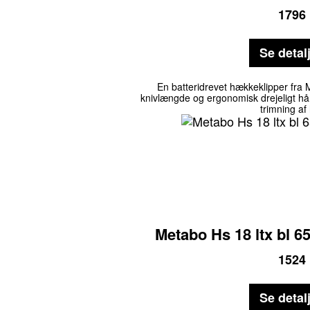
1796
Se detal
En batteridrevet hækkeklipper fra 
knivlængde og ergonomisk drejeligt hånd
trimning af
Metabo Hs 18 ltx bl 6
1524
Se detal