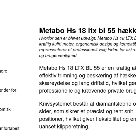
Professionel ydeevne
Metabo Hs 18 ltx bl 55 hækk
Hvorfor den er blevet udvalgt: Metabo Hs 18 LTX B
kraftig kulfri motor, ergonomisk design og kompati
repræsenterer et professionelt valg inden for ak
og brugervenlighed.
Metabo Hs 18 LTX BL 55 er en kraftig ak
gere
effektiv trimning og beskæring af hække.
skæreydelse og lang driftstid, hvilket gø
professionelle og krævende private bru
ænder for
Knivsystemet består af diamantslebne 
nomisk
sider, som sikrer et præcist og rent snit
positioner, hvilket giver fleksibilitet og 
uanset klipperetning.
mfortabelt