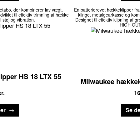
etabo, der kombinerer lav vægt,
En batteridrevet hækkeklipper f
viklet til effektiv trimning af hække
klinge, metalgearkasse og komp
støj og vibration.
Designet til effektiv klipning af 
HIGH OUTP
ipper HS 18 LTX 55
Milwaukee hækkek
kr.
1
jer
Se de