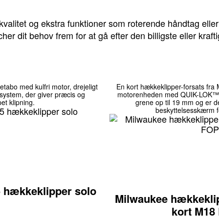
valitet og ekstra funktioner som roterende håndtag eller
r dit behov frem for at gå efter den billigste eller krafti
tabo med kulfri motor, drejeligt
En kort hækkeklipper-forsats fr
system, der giver præcis og
motorenheden med QUIK-LOK™. D
t klipning.
grene op til 19 mm og er d
beskyttelsesskærm fo
5 hækkeklipper solo
Milwaukee hækkeklip
kort M1