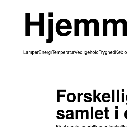
Hjemm
Lamper
Energi
Temperatur
Vedligehold
Tryghed
Køb o
Forskell
samlet i 
Få et samlet overblik over forskelli