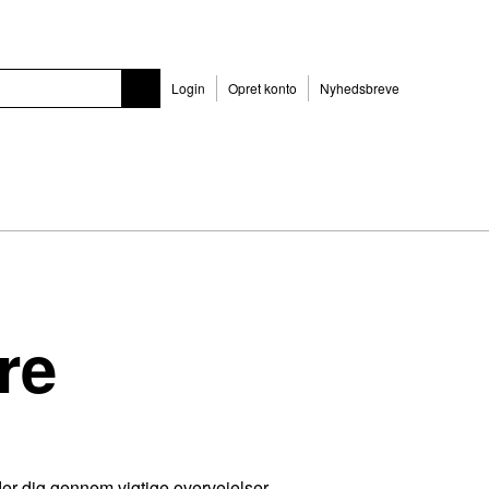
Login
Opret konto
Nyhedsbreve
re
der dig gennem vigtige overvejelser,