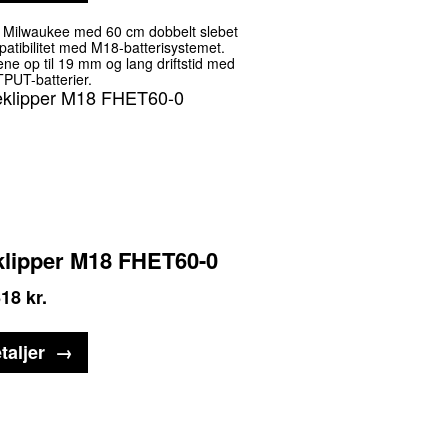
ra Milwaukee med 60 cm dobbelt slebet
atibilitet med M18-batterisystemet.
grene op til 19 mm og lang driftstid med
UT-batterier.
lipper M18 FHET60-0
618
kr.
taljer