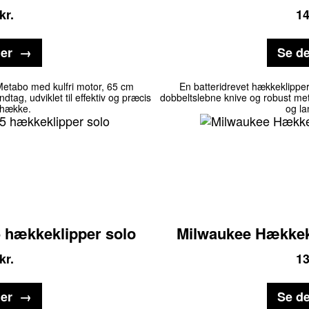
kr.
1
jer
Se de
Metabo med kulfri motor, 65 cm
En batteridrevet hækkeklipp
tag, udviklet til effektiv og præcis
dobbeltslebne knive og robust meta
 hække.
og la
5 hækkeklipper solo
Milwaukee Hækkek
kr.
1
jer
Se de