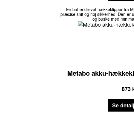
En batteridrevet hækkeklipper fra M
præcise snit og høj sikkerhed. Den er ud
og buske med minimal 
Metabo akku-hækkekl
873
Se detal