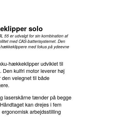
eklipper solo
L 55 er udvalgt for sin kombination af
bilitet med CAS-batterisystemet. Den
ku-hækkeklippere med fokus på ydeevne
ku-hækkeklipper udviklet til
 Den kulfri motor leverer høj
r den velegnet til både
gere.
og laserskårne tænder på begge
. Håndtaget kan drejes i fem
en ergonomisk arbejdsstilling