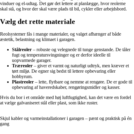
vinduer og el-udtag. Det gør det lettere at planlægge, hvor reolerne
skal stå, og hvor der skal være plads til bil, cykler eller arbejdsbord.
Vælg det rette materiale
Reolsystemer fås i mange materialer, og valget afhænger af både
æstetik, belastning og klimaet i garagen.
Stålreoler
– robuste og velegnede til tunge genstande. De tåler
fugt og temperatursvingninger og er derfor ideelle til
uopvarmede garager.
Træreoler
– giver et varmt og naturligt udtryk, men kræver et
tørt miljø. De egner sig bedst til lettere opbevaring eller
hobbyrum.
Plastreoler
– lette, flytbare og nemme at rengøre. De er gode til
opbevaring af haveredskaber, rengøringsmidler og kasser.
Hvis du bor i et område med høj luftfugtighed, kan det være en fordel
at vælge galvaniseret stål eller plast, som ikke ruster.
Skjul kabler og varmeinstallationer i garagen – pænt og praktisk på én
gang