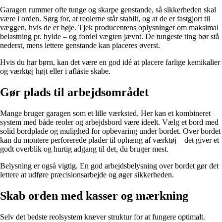
Garagen rummer ofte tunge og skarpe genstande, så sikkerheden skal
være i orden. Sørg for, at reolerne står stabilt, og at de er fastgjort til
væggen, hvis de er høje. Tjek producentens oplysninger om maksimal
belastning pr. hylde – og fordel vægten jævnt. De tungeste ting bør stå
nederst, mens lettere genstande kan placeres øverst.
Hvis du har børn, kan det være en god idé at placere farlige kemikalier
og værktøj højt eller i aflåste skabe.
Gør plads til arbejdsområdet
Mange bruger garagen som et lille værksted. Her kan et kombineret
system med både reoler og arbejdsbord være ideelt. Vælg et bord med
solid bordplade og mulighed for opbevaring under bordet. Over bordet
kan du montere perforerede plader til ophæng af værktøj – det giver et
godt overblik og hurtig adgang til det, du bruger mest.
Belysning er også vigtig. En god arbejdsbelysning over bordet gør det
lettere at udføre præcisionsarbejde og øger sikkerheden.
Skab orden med kasser og mærkning
Selv det bedste reolsystem kræver struktur for at fungere optimalt.