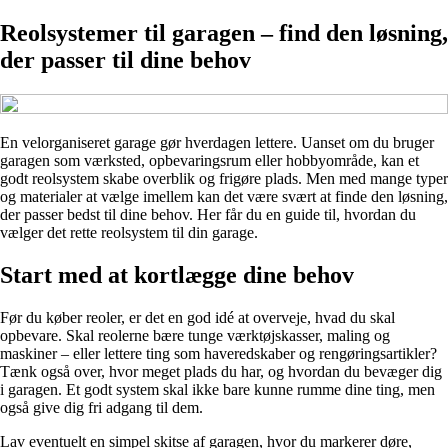
Reolsystemer til garagen – find den løsning,
der passer til dine behov
En velorganiseret garage gør hverdagen lettere. Uanset om du bruger
garagen som værksted, opbevaringsrum eller hobbyområde, kan et
godt reolsystem skabe overblik og frigøre plads. Men med mange typer
og materialer at vælge imellem kan det være svært at finde den løsning,
der passer bedst til dine behov. Her får du en guide til, hvordan du
vælger det rette reolsystem til din garage.
Start med at kortlægge dine behov
Før du køber reoler, er det en god idé at overveje, hvad du skal
opbevare. Skal reolerne bære tunge værktøjskasser, maling og
maskiner – eller lettere ting som haveredskaber og rengøringsartikler?
Tænk også over, hvor meget plads du har, og hvordan du bevæger dig
i garagen. Et godt system skal ikke bare kunne rumme dine ting, men
også give dig fri adgang til dem.
Lav eventuelt en simpel skitse af garagen, hvor du markerer døre,