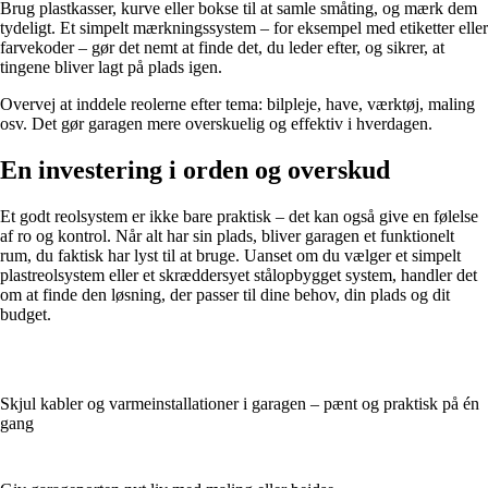
Brug plastkasser, kurve eller bokse til at samle småting, og mærk dem
tydeligt. Et simpelt mærkningssystem – for eksempel med etiketter eller
farvekoder – gør det nemt at finde det, du leder efter, og sikrer, at
tingene bliver lagt på plads igen.
Overvej at inddele reolerne efter tema: bilpleje, have, værktøj, maling
osv. Det gør garagen mere overskuelig og effektiv i hverdagen.
En investering i orden og overskud
Et godt reolsystem er ikke bare praktisk – det kan også give en følelse
af ro og kontrol. Når alt har sin plads, bliver garagen et funktionelt
rum, du faktisk har lyst til at bruge. Uanset om du vælger et simpelt
plastreolsystem eller et skræddersyet stålopbygget system, handler det
om at finde den løsning, der passer til dine behov, din plads og dit
budget.
Skjul kabler og varmeinstallationer i garagen – pænt og praktisk på én
gang