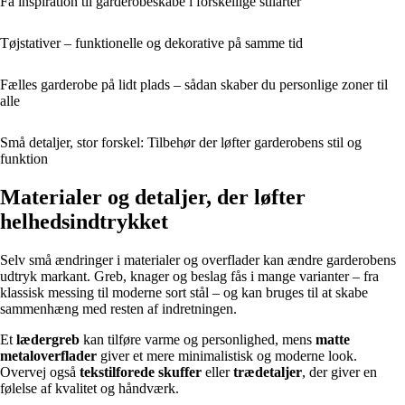
Få inspiration til garderobeskabe i forskellige stilarter
Tøjstativer – funktionelle og dekorative på samme tid
Fælles garderobe på lidt plads – sådan skaber du personlige zoner til
alle
Små detaljer, stor forskel: Tilbehør der løfter garderobens stil og
funktion
Materialer og detaljer, der løfter
helhedsindtrykket
Selv små ændringer i materialer og overflader kan ændre garderobens
udtryk markant. Greb, knager og beslag fås i mange varianter – fra
klassisk messing til moderne sort stål – og kan bruges til at skabe
sammenhæng med resten af indretningen.
Et
lædergreb
kan tilføre varme og personlighed, mens
matte
metaloverflader
giver et mere minimalistisk og moderne look.
Overvej også
tekstilforede skuffer
eller
trædetaljer
, der giver en
følelse af kvalitet og håndværk.