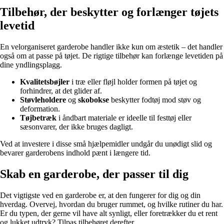
Tilbehør, der beskytter og forlænger tøjets
levetid
En velorganiseret garderobe handler ikke kun om æstetik – det handler
også om at passe på tøjet. De rigtige tilbehør kan forlænge levetiden på
dine yndlingsplagg.
Kvalitetsbøjler
i træ eller fløjl holder formen på tøjet og
forhindrer, at det glider af.
Støvleholdere
og
skobokse
beskytter fodtøj mod støv og
deformation.
Tøjbetræk
i åndbart materiale er ideelle til festtøj eller
sæsonvarer, der ikke bruges dagligt.
Ved at investere i disse små hjælpemidler undgår du unødigt slid og
bevarer garderobens indhold pænt i længere tid.
Skab en garderobe, der passer til dig
Det vigtigste ved en garderobe er, at den fungerer for dig og din
hverdag. Overvej, hvordan du bruger rummet, og hvilke rutiner du har.
Er du typen, der gerne vil have alt synligt, eller foretrækker du et rent
og lukket udtryk? Tilpas tilbehøret derefter.