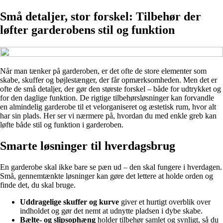
Små detaljer, stor forskel: Tilbehør der
løfter garderobens stil og funktion
Når man tænker på garderoben, er det ofte de store elementer som
skabe, skuffer og bøjlestænger, der får opmærksomheden. Men det er
ofte de små detaljer, der gør den største forskel – både for udtrykket og
for den daglige funktion. De rigtige tilbehørsløsninger kan forvandle
en almindelig garderobe til et velorganiseret og æstetisk rum, hvor alt
har sin plads. Her ser vi nærmere på, hvordan du med enkle greb kan
løfte både stil og funktion i garderoben.
Smarte løsninger til hverdagsbrug
En garderobe skal ikke bare se pæn ud – den skal fungere i hverdagen.
Små, gennemtænkte løsninger kan gøre det lettere at holde orden og
finde det, du skal bruge.
Uddragelige skuffer og kurve
giver et hurtigt overblik over
indholdet og gør det nemt at udnytte pladsen i dybe skabe.
Bælte- og slipsophæng
holder tilbehør samlet og synligt, så du