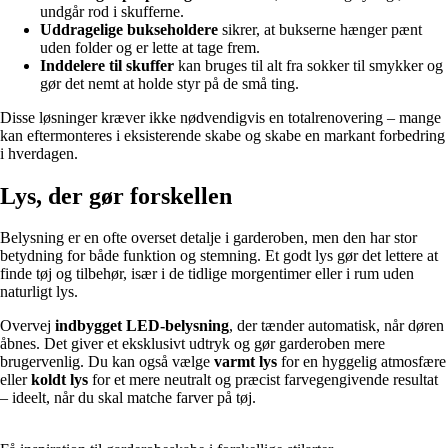
undgår rod i skufferne.
Uddragelige bukseholdere
sikrer, at bukserne hænger pænt
uden folder og er lette at tage frem.
Inddelere til skuffer
kan bruges til alt fra sokker til smykker og
gør det nemt at holde styr på de små ting.
Disse løsninger kræver ikke nødvendigvis en totalrenovering – mange
kan eftermonteres i eksisterende skabe og skabe en markant forbedring
i hverdagen.
Lys, der gør forskellen
Belysning er en ofte overset detalje i garderoben, men den har stor
betydning for både funktion og stemning. Et godt lys gør det lettere at
finde tøj og tilbehør, især i de tidlige morgentimer eller i rum uden
naturligt lys.
Overvej
indbygget LED-belysning
, der tænder automatisk, når døren
åbnes. Det giver et eksklusivt udtryk og gør garderoben mere
brugervenlig. Du kan også vælge
varmt lys
for en hyggelig atmosfære
eller
koldt lys
for et mere neutralt og præcist farvegengivende resultat
– ideelt, når du skal matche farver på tøj.