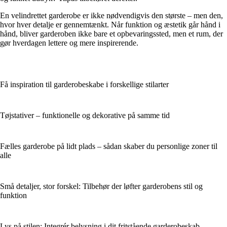
En velindrettet garderobe er ikke nødvendigvis den største – men den,
hvor hver detalje er gennemtænkt. Når funktion og æstetik går hånd i
hånd, bliver garderoben ikke bare et opbevaringssted, men et rum, der
gør hverdagen lettere og mere inspirerende.
Få inspiration til garderobeskabe i forskellige stilarter
Tøjstativer – funktionelle og dekorative på samme tid
Fælles garderobe på lidt plads – sådan skaber du personlige zoner til
alle
Små detaljer, stor forskel: Tilbehør der løfter garderobens stil og
funktion
Lys på stilen: Integrér belysning i dit fritstående garderobeskab