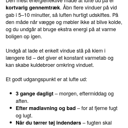
Den mest energieffektive måde at lufte ud på er
. Åbn flere vinduer på vid
kortvarig gennemtræk
gab i 5–10 minutter, så luften hurtigt udskiftes. På
den måde når vægge og møbler ikke at blive kolde,
og du undgår at bruge ekstra energi på at varme
boligen op igen.
Undgå at lade et enkelt vindue stå på klem i
længere tid – det giver et konstant varmetab og
kan skabe kuldebroer omkring vinduet.
Et godt udgangspunkt er at lufte ud:
– morgen, eftermiddag og
3 gange dagligt
aften.
– for at fjerne fugt
Efter madlavning og bad
og lugt.
– fugten skal
Når du tørrer tøj indendørs