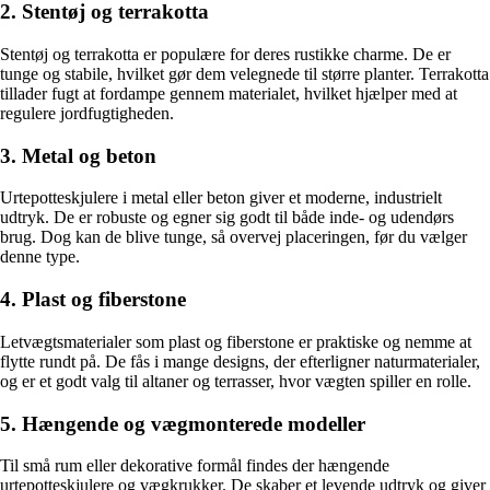
2. Stentøj og terrakotta
Stentøj og terrakotta er populære for deres rustikke charme. De er
tunge og stabile, hvilket gør dem velegnede til større planter. Terrakotta
tillader fugt at fordampe gennem materialet, hvilket hjælper med at
regulere jordfugtigheden.
3. Metal og beton
Urtepotteskjulere i metal eller beton giver et moderne, industrielt
udtryk. De er robuste og egner sig godt til både inde- og udendørs
brug. Dog kan de blive tunge, så overvej placeringen, før du vælger
denne type.
4. Plast og fiberstone
Letvægtsmaterialer som plast og fiberstone er praktiske og nemme at
flytte rundt på. De fås i mange designs, der efterligner naturmaterialer,
og er et godt valg til altaner og terrasser, hvor vægten spiller en rolle.
5. Hængende og vægmonterede modeller
Til små rum eller dekorative formål findes der hængende
urtepotteskjulere og vægkrukker. De skaber et levende udtryk og giver