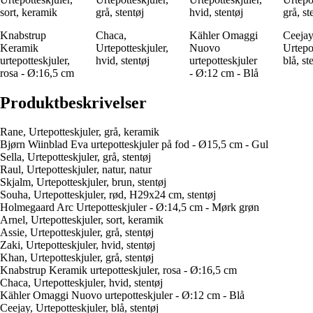
sort, keramik
grå, stentøj
hvid, stentøj
grå, st
Knabstrup
Chaca,
Kähler Omaggi
Ceejay
Keramik
Urtepotteskjuler,
Nuovo
Urtepot
urtepotteskjuler,
hvid, stentøj
urtepotteskjuler
blå, st
rosa - Ø:16,5 cm
- Ø:12 cm - Blå
Produktbeskrivelser
Rane, Urtepotteskjuler, grå, keramik
Bjørn Wiinblad Eva urtepotteskjuler på fod - Ø15,5 cm - Gul
Sella, Urtepotteskjuler, grå, stentøj
Raul, Urtepotteskjuler, natur, natur
Skjalm, Urtepotteskjuler, brun, stentøj
Souha, Urtepotteskjuler, rød, H29x24 cm, stentøj
Holmegaard Arc Urtepotteskjuler - Ø:14,5 cm - Mørk grøn
Arnel, Urtepotteskjuler, sort, keramik
Assie, Urtepotteskjuler, grå, stentøj
Zaki, Urtepotteskjuler, hvid, stentøj
Khan, Urtepotteskjuler, grå, stentøj
Knabstrup Keramik urtepotteskjuler, rosa - Ø:16,5 cm
Chaca, Urtepotteskjuler, hvid, stentøj
Kähler Omaggi Nuovo urtepotteskjuler - Ø:12 cm - Blå
Ceejay, Urtepotteskjuler, blå, stentøj