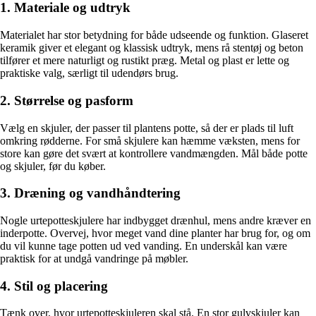
1. Materiale og udtryk
Materialet har stor betydning for både udseende og funktion. Glaseret
keramik giver et elegant og klassisk udtryk, mens rå stentøj og beton
tilfører et mere naturligt og rustikt præg. Metal og plast er lette og
praktiske valg, særligt til udendørs brug.
2. Størrelse og pasform
Vælg en skjuler, der passer til plantens potte, så der er plads til luft
omkring rødderne. For små skjulere kan hæmme væksten, mens for
store kan gøre det svært at kontrollere vandmængden. Mål både potte
og skjuler, før du køber.
3. Dræning og vandhåndtering
Nogle urtepotteskjulere har indbygget drænhul, mens andre kræver en
inderpotte. Overvej, hvor meget vand dine planter har brug for, og om
du vil kunne tage potten ud ved vanding. En underskål kan være
praktisk for at undgå vandringe på møbler.
4. Stil og placering
Tænk over, hvor urtepotteskjuleren skal stå. En stor gulvskjuler kan