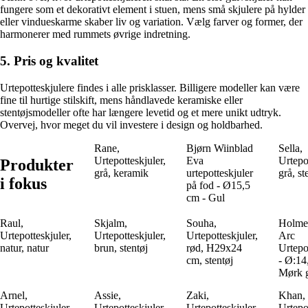
fungere som et dekorativt element i stuen, mens små skjulere på hylder
eller vindueskarme skaber liv og variation. Vælg farver og former, der
harmonerer med rummets øvrige indretning.
5. Pris og kvalitet
Urtepotteskjulere findes i alle prisklasser. Billigere modeller kan være
fine til hurtige stilskift, mens håndlavede keramiske eller
stentøjsmodeller ofte har længere levetid og et mere unikt udtryk.
Overvej, hvor meget du vil investere i design og holdbarhed.
Rane,
Bjørn Wiinblad
Sella,
Urtepotteskjuler,
Eva
Urtepot
Produkter
grå, keramik
urtepotteskjuler
grå, st
i fokus
på fod - Ø15,5
cm - Gul
Raul,
Skjalm,
Souha,
Holme
Urtepotteskjuler,
Urtepotteskjuler,
Urtepotteskjuler,
Arc
natur, natur
brun, stentøj
rød, H29x24
Urtepo
cm, stentøj
- Ø:14
Mørk 
Arnel,
Assie,
Zaki,
Khan,
Urtepotteskjuler,
Urtepotteskjuler,
Urtepotteskjuler,
Urtepot