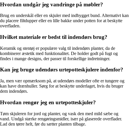
Hvordan undgår jeg vandringe på møbler?
Brug en underskål eller en skjuler med indbygget bund. Alternativt kan
du placere filtdupper eller en lille bakke under potten for at beskytte
overfladen.
Hvilket materiale er bedst til indendørs brug?
Keramik og stentøj er populære valg til indendørs planter, da de
kombinerer æstetik med funktionalitet. De holder godt på fugt og
findes i mange designs, der passer til forskellige indretninger.
Kan jeg bruge udendørs urtepotteskjulere indenfor?
Ja, men vær opmærksom på, at udendørs modeller ofte er tungere og
kan have drænhuller. Sørg for at beskytte underlaget, hvis du bruger
dem indendørs.
Hvordan rengør jeg en urtepotteskjuler?
Tøm skjuleren for jord og planter, og vask den med mild sæbe og
vand. Undgå stærke rengøringsmidler, især på glaserede overflader.
Lad den tørre helt, før du sætter planten tilbage.