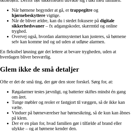
skolebørn. Derfor bør sikkerheden udvikle sig i takt med familien.
Når børnene begynder at gå, er
trappegitre
og
hjørnebeskyttere
vigtige.
Når de bliver ældre, kan du i stedet fokusere på
digitale
sikkerhedsvaner
– fx adgangskoder, skærmtid og online
tryghed.
Overvej også, hvordan alarmsystemet kan justeres, så børnene
selv kan komme ind og ud uden at udløse alarmen.
En fleksibel løsning gør det lettere at bevare trygheden, uden at
hverdagen bliver besværlig.
Glem ikke de små detaljer
Ofte er det de små ting, der gør den store forskel. Sørg for, at:
Røgalarmer testes jævnligt, og batterier skiftes mindst én gang
om året.
Tunge møbler og reoler er fastgjort til væggen, så de ikke kan
vælte.
Vinduer på børneværelser har børnesikring, så de kun kan åbnes
på klem.
Der er en plan for, hvad familien gør i tilfælde af brand eller
ulykke – og at børnene kender den.