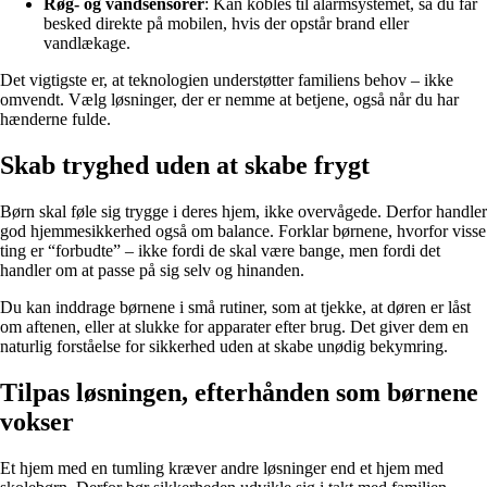
Røg- og vandsensorer
: Kan kobles til alarmsystemet, så du får
besked direkte på mobilen, hvis der opstår brand eller
vandlækage.
Det vigtigste er, at teknologien understøtter familiens behov – ikke
omvendt. Vælg løsninger, der er nemme at betjene, også når du har
hænderne fulde.
Skab tryghed uden at skabe frygt
Børn skal føle sig trygge i deres hjem, ikke overvågede. Derfor handler
god hjemmesikkerhed også om balance. Forklar børnene, hvorfor visse
ting er “forbudte” – ikke fordi de skal være bange, men fordi det
handler om at passe på sig selv og hinanden.
Du kan inddrage børnene i små rutiner, som at tjekke, at døren er låst
om aftenen, eller at slukke for apparater efter brug. Det giver dem en
naturlig forståelse for sikkerhed uden at skabe unødig bekymring.
Tilpas løsningen, efterhånden som børnene
vokser
Et hjem med en tumling kræver andre løsninger end et hjem med