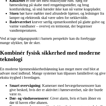
Køkkenet
er ofte det mest risikofyldte rum. Sørg for
børnesikring på skabe med rengøringsmidler, og brug
komfursikring, så små hænder ikke kan nå varme kogeplader.
Stuen
bør have møbler med afrundede hjørner, og ledninger fra
lamper og elektronik skal være uden for rækkevidde.
Badeværelset
kræver særlig opmærksomhed på glatte gulve og
varme vandhaner – overvej en termostat, der begrænser
vandtemperaturen.
Ved at tage udgangspunkt i barnets perspektiv kan du forebygge
mange ulykker, før de sker.
Kombinér fysisk sikkerhed med moderne
teknologi
En moderne hjemmesikkerhedsløsning kan meget mere end blot at
advare mod indbrud. Mange systemer kan tilpasses familielivet og give
ekstra tryghed i hverdagen.
Smart overvågning
: Kameraer med bevægelsessensorer kan
give besked, hvis der er aktivitet i børneværelset, når der burde
være ro.
Dør- og vinduessensorer
: Giver alarm, hvis et barn åbner en
dør til haven eller altanen.