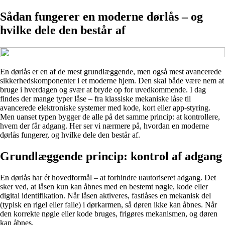
Sådan fungerer en moderne dørlås – og
hvilke dele den består af
En dørlås er en af de mest grundlæggende, men også mest avancerede
sikkerhedskomponenter i et moderne hjem. Den skal både være nem at
bruge i hverdagen og svær at bryde op for uvedkommende. I dag
findes der mange typer låse – fra klassiske mekaniske låse til
avancerede elektroniske systemer med kode, kort eller app-styring.
Men uanset typen bygger de alle på det samme princip: at kontrollere,
hvem der får adgang. Her ser vi nærmere på, hvordan en moderne
dørlås fungerer, og hvilke dele den består af.
Grundlæggende princip: kontrol af adgang
En dørlås har ét hovedformål – at forhindre uautoriseret adgang. Det
sker ved, at låsen kun kan åbnes med en bestemt nøgle, kode eller
digital identifikation. Når låsen aktiveres, fastlåses en mekanisk del
(typisk en rigel eller falle) i dørkarmen, så døren ikke kan åbnes. Når
den korrekte nøgle eller kode bruges, frigøres mekanismen, og døren
kan åbnes.