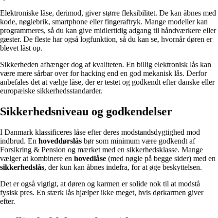
Elektroniske låse, derimod, giver større fleksibilitet. De kan åbnes med
kode, nøglebrik, smartphone eller fingeraftryk. Mange modeller kan
programmeres, så du kan give midlertidig adgang til håndværkere eller
gæster. De fleste har også logfunktion, så du kan se, hvornår døren er
blevet låst op.
Sikkerheden afhænger dog af kvaliteten. En billig elektronisk lås kan
være mere sårbar over for hacking end en god mekanisk lås. Derfor
anbefales det at vælge låse, der er testet og godkendt efter danske eller
europæiske sikkerhedsstandarder.
Sikkerhedsniveau og godkendelser
I Danmark klassificeres låse efter deres modstandsdygtighed mod
indbrud. En
hoveddørslås
bør som minimum være godkendt af
Forsikring & Pension og mærket med en sikkerhedsklasse. Mange
vælger at kombinere en
hovedlåse
(med nøgle på begge sider) med en
sikkerhedslås
, der kun kan åbnes indefra, for at øge beskyttelsen.
Det er også vigtigt, at døren og karmen er solide nok til at modstå
fysisk pres. En stærk lås hjælper ikke meget, hvis dørkarmen giver
efter.