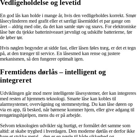
Vedligeholdelse og levetid
En god lås kan holde i mange år, hvis den vedligeholdes korrekt. Smør
låsecylinderen med grafit eller et særligt låsemiddel et par gange om
året – aldrig med olie, da det kan samle støv og snavs. For elektroniske
låse bør du tjekke batteriniveauet jævnligt og udskifte batterierne, før
de løber tør.
Hvis nøglen begynder at sidde fast, eller låsen føles træg, er det et tegn
på, at den trænger til service. En låsesmed kan rense og justere
mekanismen, så den fungerer optimalt igen.
Fremtidens dørlås – intelligent og
integreret
Udviklingen går mod mere intelligente låsesystemer, der kan integreres
med resten af hjemmets teknologi. Smarte låse kan kobles til
alarmsystemer, overvågning og stemmestyring. Du kan låse døren op
via en app, få besked, når børnene kommer hjem, eller give adgang til
rengøringshjælpen, mens du er på arbejde.
Selvom teknologien udvikler sig hurtigt, er formålet det samme som
altid: at skabe tryghed i hverdagen. Den moderne dørlås er derfor ikke
bare et stykke metal – den er en nøgle til både sikkerhed og